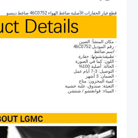
قطع غيار الحفارات الأصلية ضاغط الهواء 46C0752 ضاغط دينسو
· مكان المنشأ: الصين
· رقم الموديل:
46C0752
· اسم:
ضاغط
· تطبيق
ذ
نشوئها: حفارة
· اللون: كما في الصورة
· الحالة: أصلية 100%
· التوصيل: 3-7 أيام عمل
· الضمان: 3 أشهر
· كمية المخزون: متاح
· التعبئة: صندوق، علبة خشبية
· الميناء: قوانغتشو / شنتشن