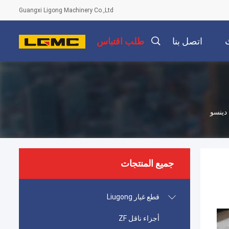
Guangxi Ligong Machinery Co.,Ltd
اتصل بنا
طلب اقتباس
جميع المنتجات
قطع غيار Liugong
أجزاء ناقل ZF