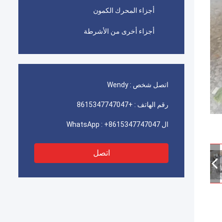
أجزاء المحرك الكمون
أجزاء أخرى من الأشرطة
اتصل شخص :
Wendy
رقم الهاتف :
+8615347747047
ال WhatsApp :
+8615347747047
اتصل