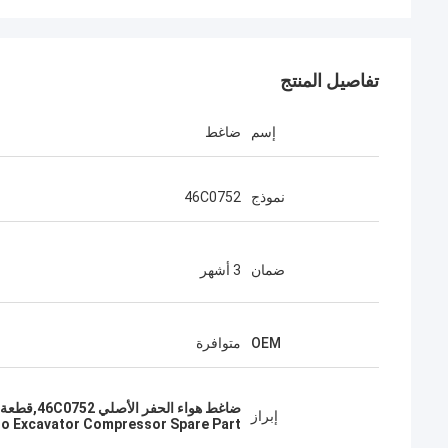
تفاصيل المنتج
إسم
ضاغط
نموذج
46C0752
ضمان
3 أشهر
OEM
متوافرة
ضاغط هواء الحفر الأصلي 46C0752,قطعة احتياطية لضاغط الحفر Denso,استبدال ضاغط الهواء لـ LiuGong Excavator
إبراز
o Excavator Compressor Spare Part