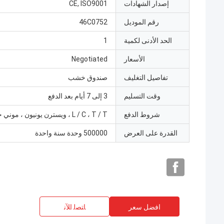
إصدار الشهادات
CE, ISO9001
رقم الموديل
46C0752
الحد الأدنى لكمية
1
الأسعار
Negotiated
تفاصيل التغليف
صندوق خشب
وقت التسليم
3 إلى 7 أيام بعد الدفع
شروط الدفع
L / C ، T / T ، ويسترن يونيون ، موني جرام
القدرة على العرض
500000 وحدة سنة واحدة
افضل سعر
ﺎﺘﺼﻟ ﺍﻶﻧ