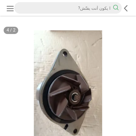
4
/
2