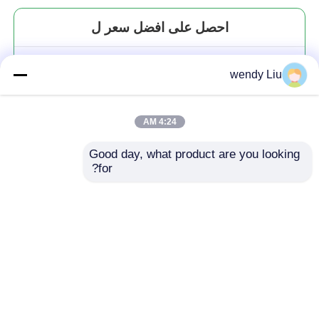
احصل على افضل سعر ل
SP137607 مضخة مياه التبريد
wendy Liu
مضخة المبرد المساعدة للحفر
4:24 AM
Good day, what product are you looking 
for?
استمر
المنتجات الموصى بها
منزل
حول نا
اتصل بنا
Desktop Site
خريطة الموقع
Privacy Policy