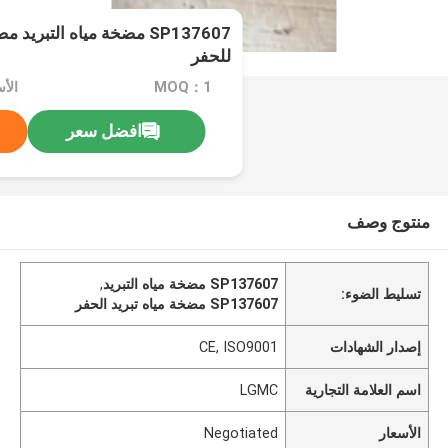
SP137607 مضخة مياه التبر
للحفر
MOQ：1
الأسعا
افضل سعر
منتوج وصف
SP137607 مضخة مياه التبريد
,
تسليط الضوء:
SP137607 مضخة مياه تبريد الحفر
إصدار الشهادات
CE, ISO9001
اسم العلامة التجارية
LGMC
الأسعار
Negotiated