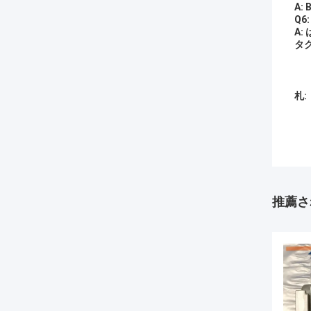
A
Q
A
タ
札:
推薦さ