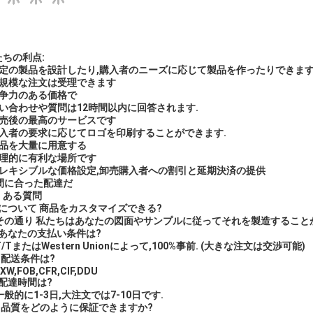
たちの利点:
特定の製品を設計したり,購入者のニーズに応じて製品を作ったりできま
小規模な注文は受理できます
競争力のある価格で
問い合わせや質問は12時間以内に回答されます.
販売後の最高のサービスです
購入者の要求に応じてロゴを印刷することができます.
備品を大量に用意する
地理的に有利な場所です
フレキシブルな価格設定,卸売購入者への割引と延期決済の提供
0間に合った配達だ
くある質問
 について
商品をカスタマイズできる?
 その通り
私たちはあなたの図面やサンプルに従ってそれを製造すること
2 あなたの支払い条件は?
 T/TまたはWestern Unionによって,100%事前. (大きな注文は交渉可能)
. 配送条件は?
EXW,FOB,CFR,CIF,DDU
 配達時間は?
 一般的に1-3日,大注文では7-10日です.
5. 品質をどのように保証できますか?