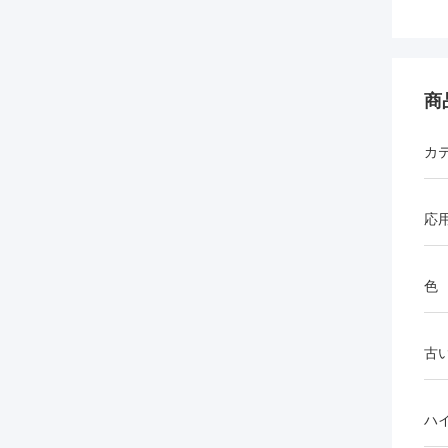
商
カ
応
色
古
ハ