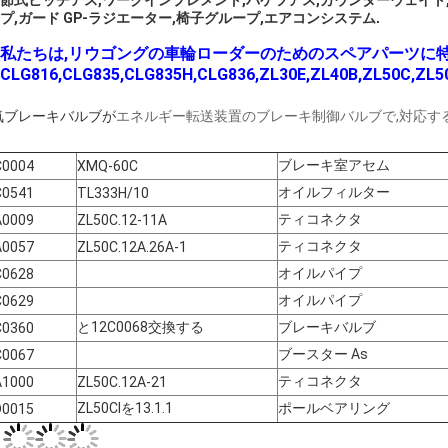
節式ヒッチアス,ワークインプレメント,バケツアス,カウンターウェイト
プ,ガード GP-ラジエーター,椅子グループ,エアコンシステム
.
私たちは,リウゴングの車輪ローダーのためのスペアパーツに特
CLG816,CLG835,CLG835H,CLG836,
ZL30E,ZL40B,ZL50C,ZL5
気ブレーキバルブが
エネルギー転送装置のブレーキ制御バルブで,対応す
ブレーキ室アセム
C0004
XMQ-60C
オイルフィルター
C0541
TL333H/10
ティコネクタ
A0009
ZL50C.12-11A
ティコネクタ
A0057
ZL50C.12A.26A-1
オイルパイプ
C0628
オイルパイプ
C0629
と
12C0068
交換する
ブレーキバルブ
C0360
ブースター As
C0067
ティコネクタ
A1000
ZL50C.12A-21
ZL50CIを13.1.1
ポールベアリング
D0015