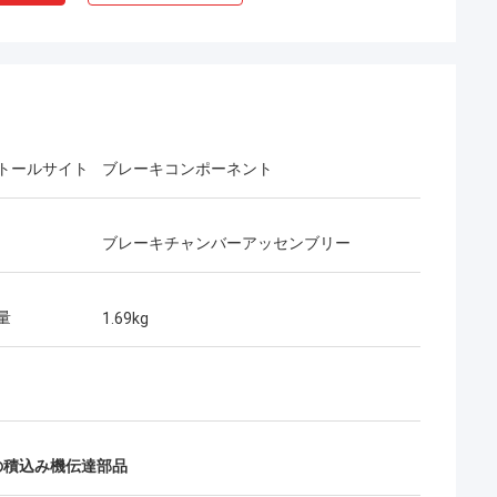
トールサイト
ブレーキコンポーネント
ブレーキチャンバーアッセンブリー
量
1.69kg
輪の積込み機伝達部品