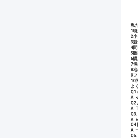
私
1
2
3
4
5
6
7
8
9
1
よ
Q1
A:
Q
A:
Q3
A: 
Q4
A:
Q