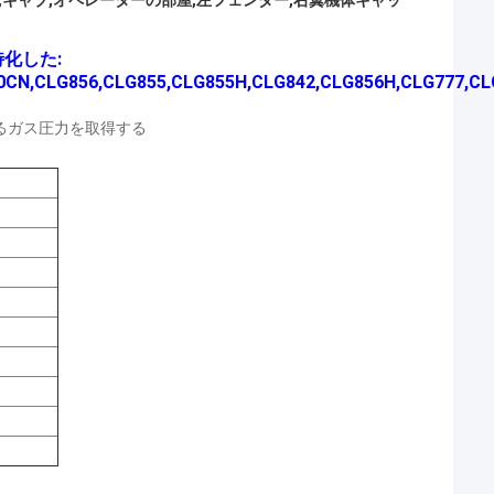
,キャブ,オペレーターの部屋,左フェンダー,右翼機体キャッ
化した:
0CN,CLG856,CLG855,CLG855H,CLG842,CLG856H,CLG777,CLG
るガス圧力を取得する