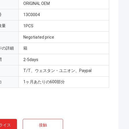
ORIGINAL OEM
号
13C0004
数量
1PCS
Negotiated price
ジの詳細
箱
間
2-5days
T/T、ウェスタン・ユニオン、Paypal
力
1ヶ月あたりの600部分
ライス
接触