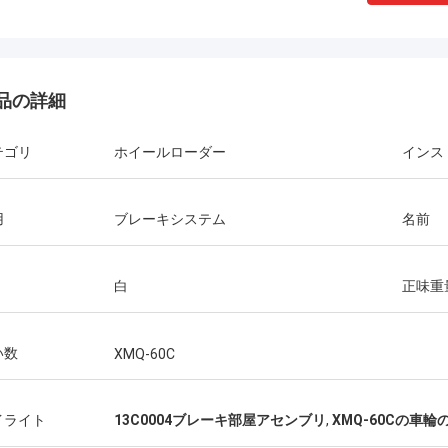
品の詳細
テゴリ
ホイールローダー
インス
用
ブレーキシステム
名前
白
正味重
い数
XMQ-60C
イライト
13C0004ブレーキ部屋アセンブリ
,
XMQ-60Cの車