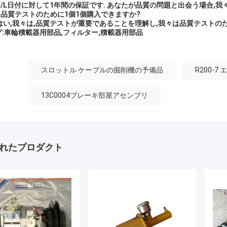
: B/L日付に対して1年間の保証です. あなたが品質の問題と出会う場合,
6: 品質テストのために1個1個購入できますか?
: はい,我々は,品質テストが重要であることを理解し,我々は品質テストの
グ:車輪積載器用部品,フィルター,積載器用部品
スロットル ケーブルの掘削機の予備品
R200-
13C0004ブレーキ部屋アセンブリ
れたプロダクト