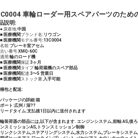
3C0004 車輪ローダー用スペアパーツのための
品説明:
● 原産地:
中国
■ 医療機関
ブランド名
:
リウゴン
■ 医療機関
モデル番号
:
13C0004
名前:
ブレーキ室アセム
古い番号:
XMQ-60C
適用:
輪のロード機
■ 医療機関
保証:
3ヶ月
■ 医療機関
タイプ:
輪荷蔵機のスペア部品
■ 医療機関
配達:
3〜5 営業日
■ 医療機関
ストック量:
入手可能
梱包と配送:
パッケージの詳細:
箱
ポート:
広州 / 深??
リードタイム:
支払後1日以内に送付されます
輪装荷器の部品には,以下が含まれます.
エンジンシステム
,
前軸 AS
,
後ろ
ンスミッションAS,トランスミッション制御
リンクシステム,ステアリングシステム,水力システム,ブレーキシステム