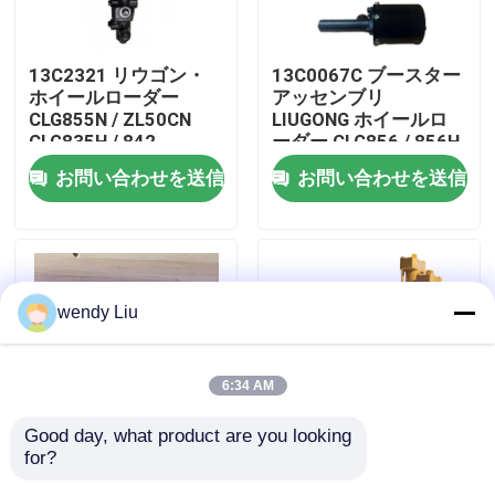
私達について
13C2321 リウゴン・
13C0067C ブースター
ホイールローダー
アッセンブリ
CLG855N / ZL50CN
LIUGONG ホイールロ
工場旅行
CLG835H / 842
ーダー CLG856 / 856H
CLG870H用のブレーキ
/ 850H / 862H ZL40B /
お問い合わせを送信
お問い合わせを送信
バルブ
CLG842用
品質管理
私達に連絡しなさい
wendy Liu
ニュース
6:34 AM
場合
Good day, what product are you looking 
for?
13C0059 リウゴン・
12C1193 LIUGONG ホ
ブログ
ホイールローダー
イールローダー