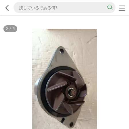
2
/
4