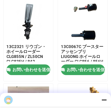
私達について
工場旅行
品質管理
13C2321 リウゴン・
13C0067C ブースター
ホイールローダー
アッセンブリ
CLG855N / ZL50CN
LIUGONG ホイールロ
私達に連絡しなさい
CLG835H / 842
ーダー CLG856 / 856H
CLG870H用のブレーキ
/ 850H / 862H ZL40B /
お問い合わせを送信
お問い合わせを送信
バルブ
CLG842用
ニュース
場合
ブログ