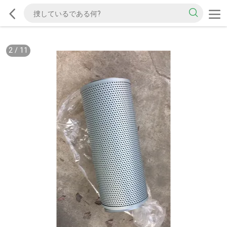
2
/
11