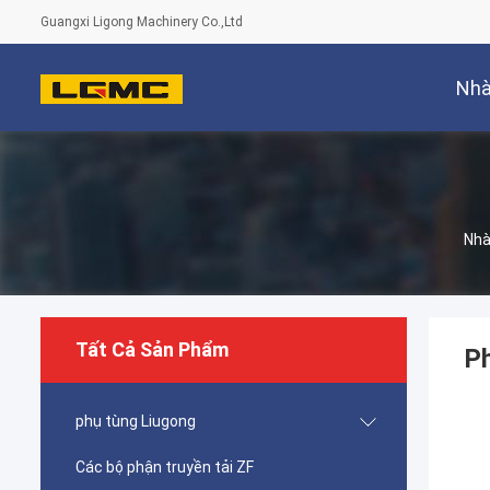
Guangxi Ligong Machinery Co.,Ltd
Nh
Nh
Tất Cả Sản Phẩm
P
phụ tùng Liugong
Các bộ phận truyền tải ZF