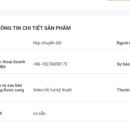
ÔNG TIN CHI TIẾT SẢN PHẨM
n
Hộp chuyển đổi
Người
n thoại doanh
+86-18276858173
Sự bả
iệp
h vụ sau bán
g được cung
Video hỗ trợ kỹ thuật
Thương
M
có sẵn