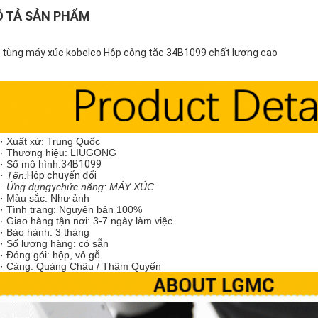
 TẢ SẢN PHẨM
 tùng máy xúc kobelco Hộp công tắc 34B1099 chất lượng cao
· Xuất xứ: Trung Quốc
· Thương hiệu: LIUGONG
· Số mô hình:
34B1099
· Tên:
Hộp chuyển đổi
· Ứng dụng
y
chức năng: MÁY XÚC
· Màu sắc: Như ảnh
· Tình trạng: Nguyên bản 100%
· Giao hàng tận nơi: 3-7 ngày làm việc
· Bảo hành: 3 tháng
· Số lượng hàng: có sẵn
· Đóng gói: hộp, vỏ gỗ
· Cảng: Quảng Châu / Thâm Quyến