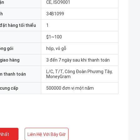
ận
CE, ISO9001
nh
34B1099
đặt hàng tối thiểu
1
$1~100
óng gói
hộp, vỏ gỗ
 giao hàng
3 đến 7 ngày sau khi thanh toán
L/C, T/T, Công Đoàn Phương Tây,
n thanh toán
MoneyGram
 cung cấp
500000 đơn vị một năm
 Nhất
Liên Hệ Với Bây Giờ