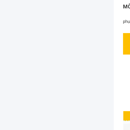
MÔ
phụ