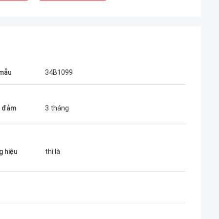
 mẫu
34B1099
o đảm
3 tháng
 hiệu
thì là