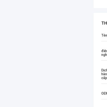
TH
Tê
điệ
ngh
Dịc
hàn
cấp
OE