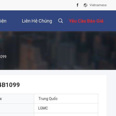
Vietnamese
iện
Liên Hệ Chúng
Yêu Cầu Báo Giá
Tôi
1099
34B1099
c
Trung Quốc
LGMC