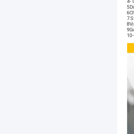
4- 
5Dị
6Ch
7.S
8Vị 
9Gi
10-