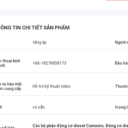
ÔNG TIN CHI TIẾT SẢN PHẨM
n
tăng áp
Người
n thoại kinh
+86-18276858173
Bảo hà
anh
h vụ hậu mãi
Hỗ trợ kỹ thuật video
Thương
c cung cấp
M
có sẵn
trọng 
Các bộ phận động cơ diesel Cummins
,
Động cơ die