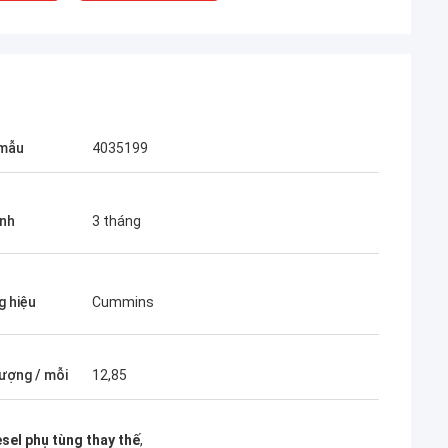
 mẫu
4035199
nh
3 tháng
 hiệu
Cummins
lượng / mỗi
12,85
sel phụ tùng thay thế
,