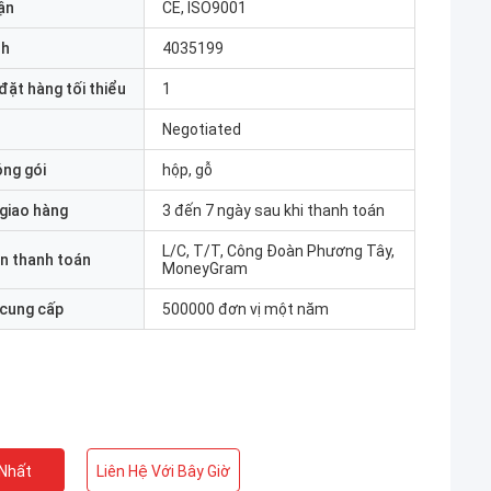
ận
CE, ISO9001
nh
4035199
đặt hàng tối thiểu
1
Negotiated
óng gói
hộp, gỗ
 giao hàng
3 đến 7 ngày sau khi thanh toán
L/C, T/T, Công Đoàn Phương Tây,
n thanh toán
MoneyGram
 cung cấp
500000 đơn vị một năm
 Nhất
Liên Hệ Với Bây Giờ