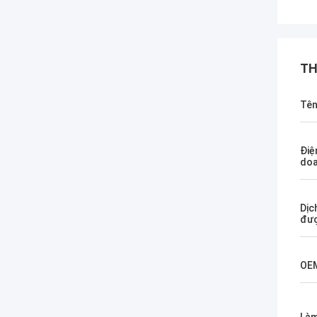
TH
Tê
Điệ
do
Dịc
đượ
OE