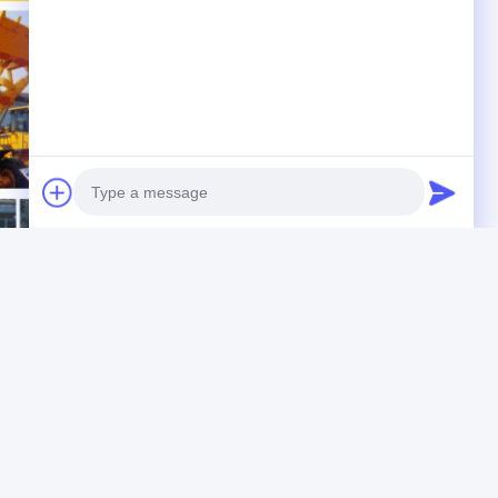
Photo
Video Call
Audio Call