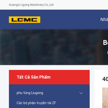
Guangxi Ligong Machinery Co.,Ltd
Nh
B
Tất Cả Sản Phẩm
40
phụ tùng Liugong
Các bộ phận truyền tải ZF