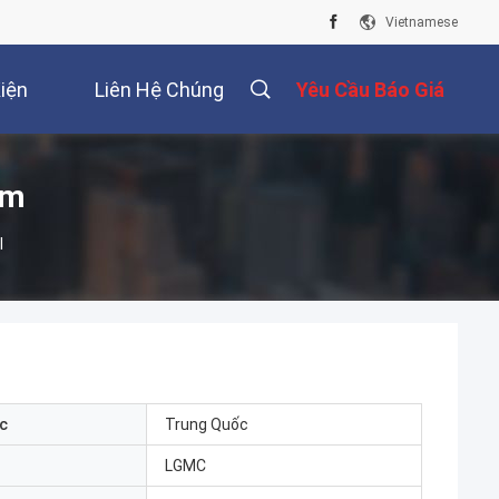
Vietnamese
iện
Liên Hệ Chúng
Yêu Cầu Báo Giá
Tôi
ẩm
l
c
Trung Quốc
LGMC