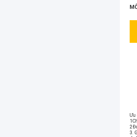
MÔ
Ưu 
1Ch
2Đơ
3. 