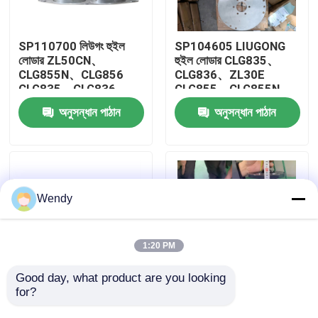
আমাদের সম্পর্কে
SP110700 লিউগং হুইল
SP104605 LIUGONG
লোডার ZL50CN、
হুইল লোডার CLG835、
CLG855N、CLG856
CLG836、ZL30E
কারখানা ভ্রমণ
CLG835、CLG836
CLG855、CLG855N
এক্সক্যাভেটর CLG920E、
CLG888、CLG890 এর
অনুসন্ধান পাঠান
অনুসন্ধান পাঠান
CLG925E এর জন্য
জন্য স্প্রিং প্লেট
মান নিয়ন্ত্রণ
থার্মোস্ট্যাট
যোগাযোগ করুন
Wendy
খবর
1:20 PM
মামলা
Good day, what product are you looking 
for?
52C0183 লিউগং হুইল
51C0061X1 LIUGONG
লোডার CLG835、
চাকা লোডার CLG855N、
ব্লগ