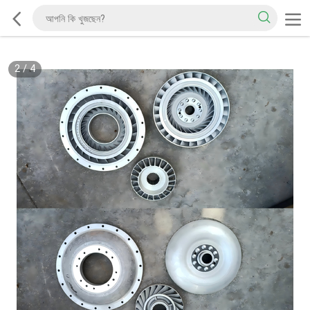
2
/
4