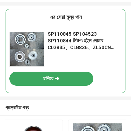
এর সেরা মূল্য পান
SP110845 SP104523
SP110844 লিউগং হুইল লোডার
CLG835、CLG836、ZL50CN
ZL30E CLG888、CLG890 এর জন্য
টারবাইন গ্রুপ
চালিয়ে
প্রস্তাবিত পণ্য