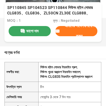
SP110845 SP104523 SP110844 লিউগং হুইল লোডার
CLG835、CLG836、ZL50CN ZL30E CLG888、
CLG890 এর জন্য টারবাইন গ্রুপ
MOQ：1
মূল্য：Negotiated
আমাদের সাথে যোগাযোগ
ভালো দাম
করুন
পণ্যের বর্ণনা
লিউগং হুইল লোডার টারবাইন গ্রুপ
,
লক্ষণীয় করা:
লিউগং খুচরা যন্ত্রাংশ টারবাইন সমাবেশ
,
লিউগং CLG835 টারবাইন প্রতিস্থাপন যন্ত্রাংশ
উৎপত্তি স্থল
চীন
ডেলিভারি সময়
পেমেন্টের 3 থেকে 7 দিন পরে