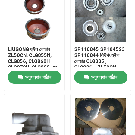
LIUGONG হুইল লোডার
SP110845 SP104523
ZL50CN, CLG855N,
SP110844 লিউগং হুইল
CLG856, CLG860H
লোডার CLG835、
CLG870H, CLG888-এর
CLG836、ZL50CN
জন্য SP110851 মধ্যম
ZL30E CLG888、
অনুসন্ধান পাঠান
অনুসন্ধান পাঠান
লিঙ্ক
CLG890 এর জন্য টারবাইন
গ্রুপ
বাড়ি
পণ্য
ভিডিও