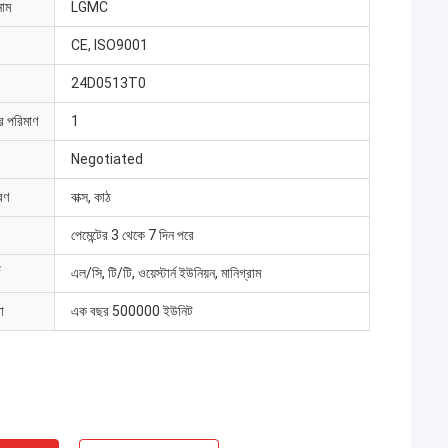
নাম
LGMC
CE, ISO9001
24D0513T0
ার পরিমাণ
1
Negotiated
রণ
বাক্স, কাঠ
পেমেন্টের 3 থেকে 7 দিন পরে
এল/সি, টি/টি, ওয়েস্টার্ন ইউনিয়ন, মানিগ্রাম
া
এক বছর 500000 ইউনিট