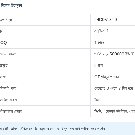
 বিশেষ উল্লেখ
েল নম্বর
24D0513T0
যান্ড
এলজিএমসি
MOQ
1 পিসি
পাদন ক্ষমতা
প্রতি বছর 500000 ইউনিট
ারেন্টি
3 মাস
স্থা
OEM/মূল গুণমান
লিভারি সময়
পেমেন্টের 3 থেকে 7 দিন পরে
পত্তি স্থান
চীন
্থপ্রদানের মেয়াদ
টি/টি, ওয়েস্টার্ন ইউনিয়ন, পেপ
্যারান্টি: আমরা নিশ্চিতকরণের জন্য ক্রেতাদের বিস্তারিত ছবি পরীক্ষা করে পাঠাব