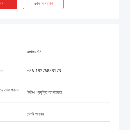
াম
এখন যোগাযোগ
এলজিএমসি
ফোন
+86-18276858173
্তর সেবা প্রদান
ভিডিও প্রযুক্তিগত সহায়তা
ঢালাই আয়রন