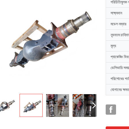
পরিচিতিমুলক 
সাক্ষ্যদান
মডেল নম্বার
ন্যূনতম চাহিদ
মূল্য
প্যাকেজিং বিব
ডেলিভারি সময়
পরিশোধের শর্ত
যোগানের ক্ষমত