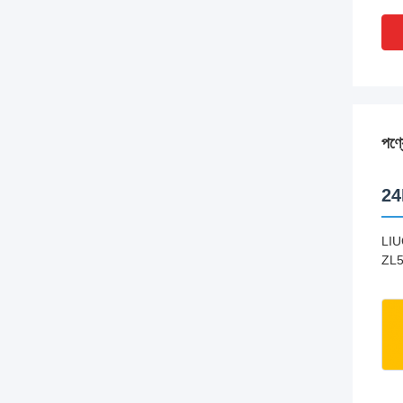
পণ্য
24D
LIU
ZL