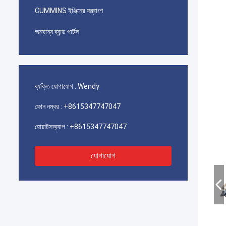
CUMMINS ইঞ্জিনের যন্ত্রাংশ
অন্যান্য ব্যান্ড পার্টস
ব্যক্তি যোগাযোগ :
Wendy
ফোন নম্বর :
+8615347747047
হোয়াটসঅ্যাপ :
+8615347747047
যোগাযোগ