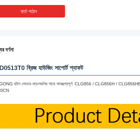
বার্তা পাঠান
ের বর্ণনা
0513T0 ব্রিজ হাউজিং সাপোর্ট শ্যাফট
GONG হুইল লোডার মডেলগুলির সাথে সামঞ্জস্যপূর্ণ: CLG856 / CLG856H / CL
50CN