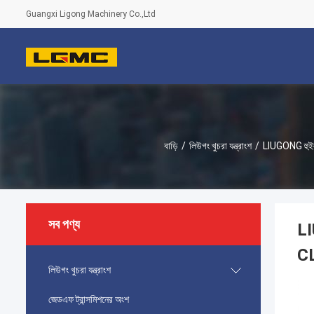
Guangxi Ligong Machinery Co.,Ltd
বাড়ি
/
লিউগং খুচরা যন্ত্রাংশ
/
LIUGONG হু
সব পণ্য
L
CL
লিউগং খুচরা যন্ত্রাংশ
জেডএফ ট্রান্সমিশনের অংশ