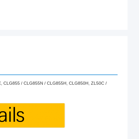
G856HE, CLG855 / CLG855N / CLG855H, CLG850H, ZL50C /