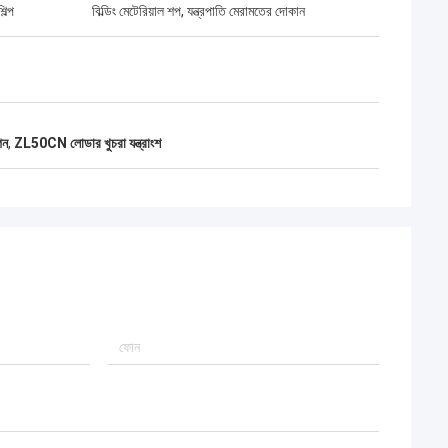
িল্প
বিল্ডিং মেটেরিয়াল শপ, যন্ত্রপাতি মেরামতের দোকান
পন
,
ZL50CN লোডার খুচরা যন্ত্রাংশ