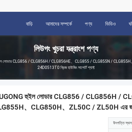
বাড়ি
আমাদের সম্পর্কে
পণ্য
ভিডিও
ঘ
লিউগং খুচরা যন্ত্রাংশ পণ্য
ইল লোডার CLG856 / CLG856H / CLG856HE、CLG855 / CLG855N / CLG855
24D0513T0 ব্রিজ হাউজিং সাপোর্ট শ্যাফ্ট
IUGONG হুইল লোডার CLG856 / CLG856H /
G855H、CLG850H、ZL50C / ZL50H এর জন্য 24D0
উৎপত্তি স্থল