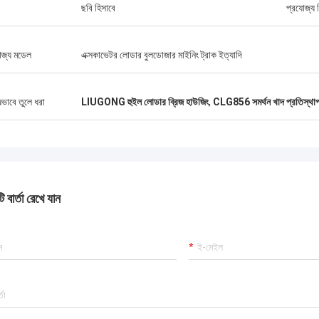
ছবি হিসাবে
প্রযোজ্য শ
োজ্য মডেল
এক্সকাভেটর লোডার বুলডোজার মাইনিং ট্রাক ইত্যাদি
ষভাবে তুলে ধরা
LIUGONG হুইল লোডার ব্রিজ হাউজিং
,
CLG856 সমর্থন খাদ প্রতিস্থা
 বার্তা রেখে যান