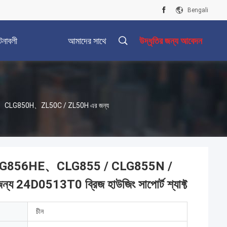
Bengali
টনাবলী
আমাদের সাথে
উদ্ধৃতির জন্য আবেদন
যোগাযোগ করুন
H、CLG850H、ZL50C / ZL50H এর জন্য
 CLG856HE、CLG855 / CLG855N /
513T0 ব্রিজ হাউজিং সাপোর্ট শ্যাফ্ট
চীন