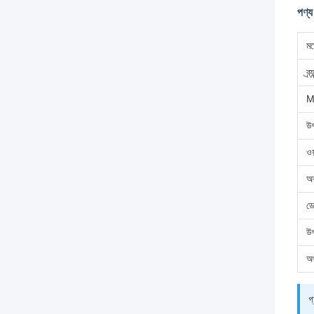
পণ্য
মড
ব্র্
উৎ
ওয়
অব
ডে
উৎ
অর
গ