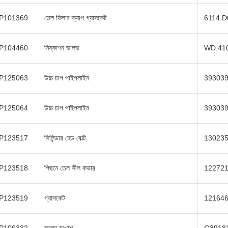
P101369
তেল ফিলার ক্যাপ গ্যাসকেট
6114.D
P104460
নিষ্কাশন ভালভ
WD.41
P125063
উচ্চ চাপ পাইপলাইন
39303
P125064
উচ্চ চাপ পাইপলাইন
39303
P123517
সিলিন্ডার হেড বোল্ট
13023
P123518
পিছনে তেল সীল কভার
12272
P123519
গ্যাসকেট
12164