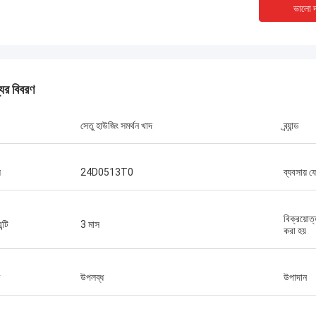
ভালো দ
যের বিবরণ
সেতু হাউজিং সমর্থন খাদ
ব্র্যান্ড
ল
24D0513T0
ব্যবসায় 
বিক্রয়োত
ন্টি
3 মাস
করা হয়
উপলব্ধ
উপাদান