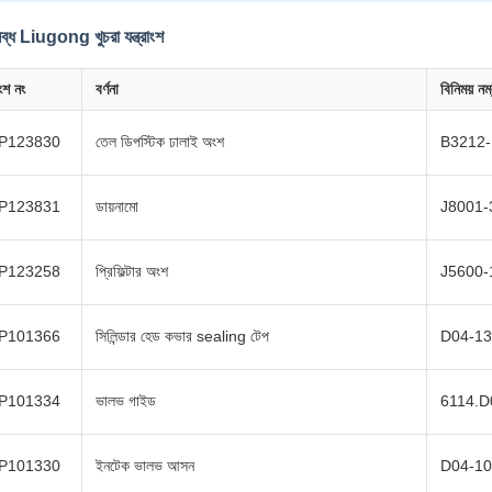
্ধ Liugong খুচরা যন্ত্রাংশ
ংশ নং
বর্ণনা
বিনিময় নম
P123830
তেল ডিপস্টিক ঢালাই অংশ
B3212
P123831
ডায়নামো
J8001-
P123258
প্রিফিল্টার অংশ
J5600-
P101366
সিলিন্ডার হেড কভার sealing টেপ
D04-1
P101334
ভালভ গাইড
6114.D
P101330
ইনটেক ভালভ আসন
D04-1