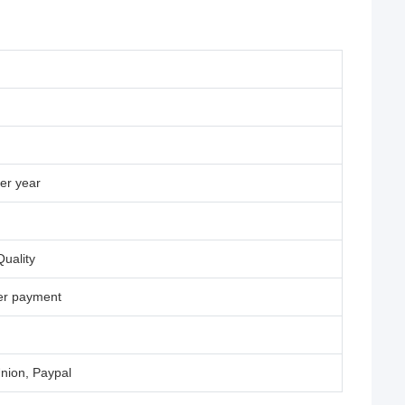
er year
uality
ter payment
nion, Paypal