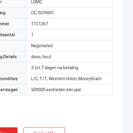
m
LGMC
ing
CE, ISO9001
mmer
11C1267
elaantal
1
Negotiated
g Details
doos, hout
3 tot 7 dagen na betaling
condities
L/C, T/T, Western Union, MoneyGram
 vermogen
500000 eenheden één jaar