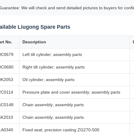
Guarantee: We will check and send detailed pictures to buyers for conf
ailable Liugong Spare Parts
art No.
Description
0C0679
Left tilt cylinder; assembly parts
0C0680
Right tilt cylinder; assembly parts
0K2053
Oil cylinder; assembly parts
2C0114
Pressure plate and cover assembly; assembly parts
5C0148
Chain assembly; assembly parts
5K2010
Chain assembly; assembly parts
1A0340
Fixed seat; precision casting ZG270-500