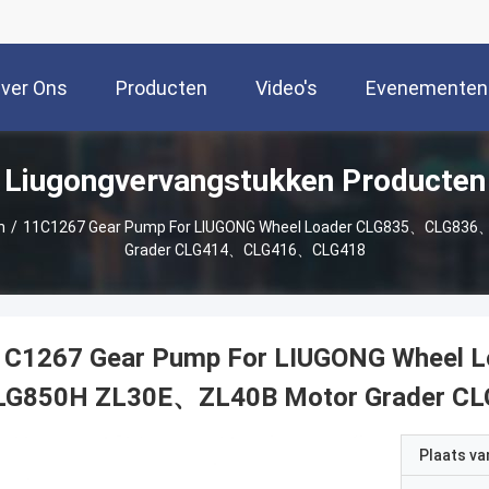
ver Ons
Producten
Video's
Evenementen
Liugongvervangstukken Producten
n
/
11C1267 Gear Pump For LIUGONG Wheel Loader CLG835、CLG83
Grader CLG414、CLG416、CLG418
1C1267 Gear Pump For LIUGONG Wheel
LG850H ZL30E、ZL40B Motor Grader 
Plaats v