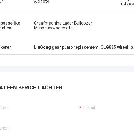
ur
Als foto
indust
passelijke
Graafmachine Lader Bulldozer
ellen
Mijnbouwwagen etc.
keren
LiuGong gear pump replacement
,
CLG835 wheel lo
AT EEN BERICHT ACHTER