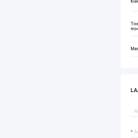
Kle
Toe
mod
Mar
LA