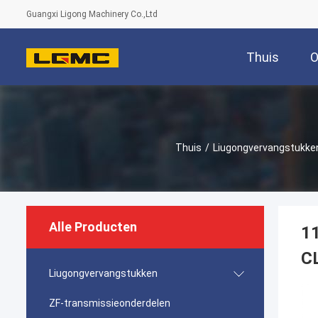
Guangxi Ligong Machinery Co.,Ltd
Thuis
O
Thuis
/
Liugongvervangstukke
Alle Producten
1
C
Liugongvervangstukken
ZF-transmissieonderdelen