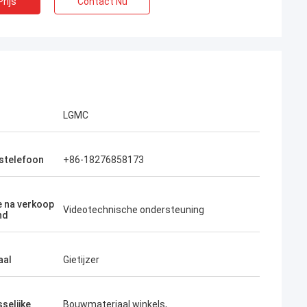
rijs
Contact Nu
LGMC
fstelefoon
+86-18276858173
e na verkoop
Videotechnische ondersteuning
nd
aal
Gietijzer
selijke
Bouwmateriaal winkels,