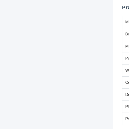
Pr
M
B
M
P
W
C
D
Pl
P