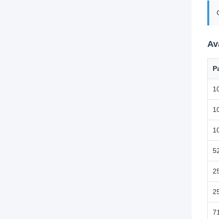
Av
P
1
1
1
5
2
2
7