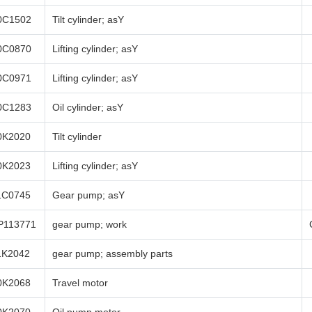
0C1502
Tilt cylinder; asY
0C0870
Lifting cylinder; asY
0C0971
Lifting cylinder; asY
0C1283
Oil cylinder; asY
0K2020
Tilt cylinder
0K2023
Lifting cylinder; asY
1C0745
Gear pump; asY
P113771
gear pump; work
1K2042
gear pump; assembly parts
0K2068
Travel motor