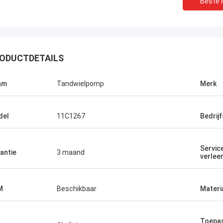
Beste P
ODUCTDETAILS
am
Tandwielpomp
Merk
del
11C1267
Bedrij
Servic
antie
3 maand
verlee
M
Beschikbaar
Materi
Toepas