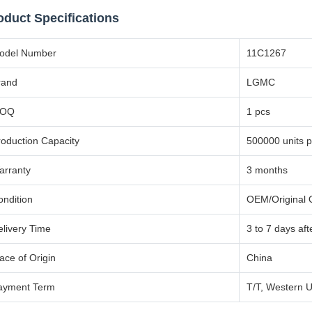
oduct Specifications
odel Number
11C1267
rand
LGMC
OQ
1 pcs
roduction Capacity
500000 units p
arranty
3 months
ondition
OEM/Original Q
elivery Time
3 to 7 days af
ace of Origin
China
ayment Term
T/T, Western U