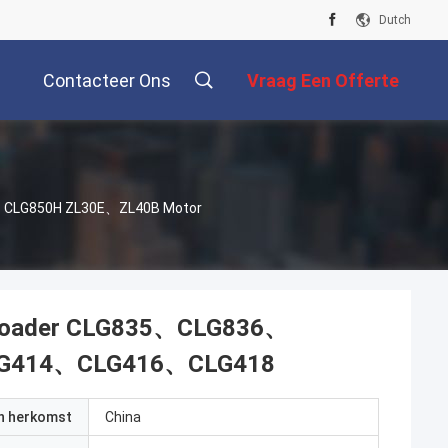
Dutch
Contacteer Ons
Vraag Een Offerte
Aan
6、CLG850H ZL30E、ZL40B Motor
 Loader CLG835、CLG836、
CLG414、CLG416、CLG418
an herkomst
China