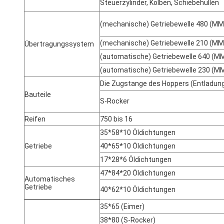
Steuerzylinder, Kolben, Schiebehüllen
(mechanische) Getriebewelle 480 (MM
(mechanische) Getriebewelle 210 (MM
Übertragungssystem
(automatische) Getriebewelle 640 (MM
(automatische) Getriebewelle 230 (MM
Die Zugstange des Hoppers (Entladung
Bauteile
S-Rocker
Reifen
750 bis 16
35*58*10 Öldichtungen
Getriebe
40*65*10 Öldichtungen
17*28*6 Öldichtungen
47*84*20 Öldichtungen
Automatisches
Getriebe
40*62*10 Öldichtungen
35*65 (Eimer)
38*80 (S-Rocker)