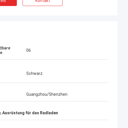
eis
Kontakt
dbare
06
le
Schwarz
Guangzhou/Shenzhen
e
,
Ausrüstung für das Radladen