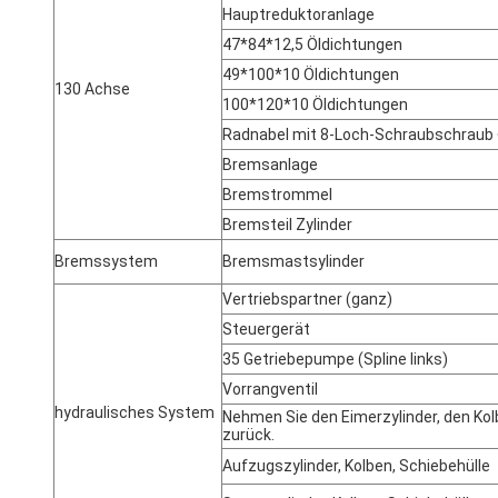
Hauptreduktoranlage
47*84*12,5 Öldichtungen
49*100*10 Öldichtungen
130 Achse
100*120*10 Öldichtungen
Radnabel mit 8-Loch-Schraubschraub
Bremsanlage
Bremstrommel
Bremsteil Zylinder
Bremssystem
Bremsmastsylinder
Vertriebspartner (ganz)
Steuergerät
35 Getriebepumpe (Spline links)
Vorrangventil
hydraulisches System
Nehmen Sie den Eimerzylinder, den Kol
zurück.
Aufzugszylinder, Kolben, Schiebehülle