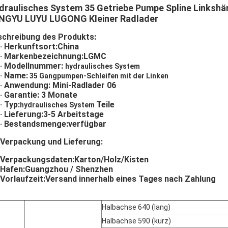
draulisches System 35 Getriebe Pumpe Spline Linksh
NGYU LUYU LUGONG Kleiner Radlader
schreibung des Produkts:
· Herkunftsort:
China
· Markenbezeichnung:
LGMC
· Modellnummer:
hydraulisches System
· Name:
35 Gangpumpen-Schleifen mit der Linken
· Anwendung: Mini-Radlader 06
· Garantie: 3 Monate
· Typ:
Teile
hydraulisches System
· Lieferung:
3-5 Arbeitstage
· Bestandsmenge:
verfügbar
Verpackung und Lieferung
:
Verpackungsdaten:
Karton/Holz/Kisten
Hafen:
Guangzhou / Shenzhen
Vorlaufzeit:
Versand innerhalb eines Tages nach Zahlung
Halbachse 640 (lang)
Halbachse 590 (kurz)