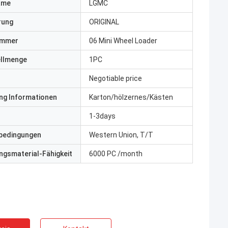
ame
LGMC
erung
ORIGINAL
ummer
06 Mini Wheel Loader
ellmenge
1PC
Negotiable price
ng Informationen
Karton/hölzernes/Kästen
1-3days
bedingungen
Western Union, T/T
gsmaterial-Fähigkeit
6000 PC /month