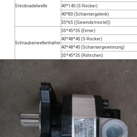
Stecknadelwelle
40*140 (S-Rocker)
40*80 (Scharniergelenk)
35*65 ((Gewindetrestel))
35*45*35 (Eimer)
40*48*40 (S-Rocker)
Schraubenwellenhalter
40*48*40 (Scharniergewinnung)
35*45*35 (Röhrchen)