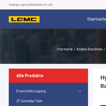
Guangxi Ligong Machinery Co.,Ltd
Startseit
Startseite
/
Andere Bandteile
/
Alle Produkte
Hy
R
Ersatzteile Liugong
ZF-Getriebe Teile