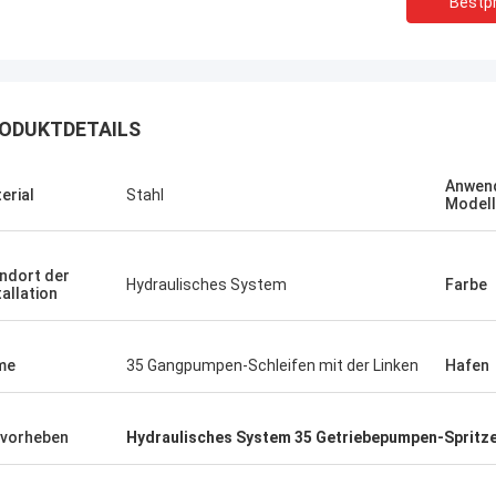
Bestpr
ODUKTDETAILS
Anwen
erial
Stahl
Model
ndort der
Hydraulisches System
Farbe
tallation
me
35 Gangpumpen-Schleifen mit der Linken
Hafen
vorheben
Hydraulisches System 35 Getriebepumpen-Spritz