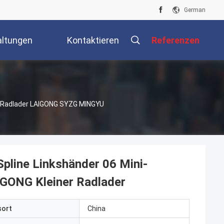
German
altungen
Kontaktieren
Referenzen
Sie Uns
i-Radlader LAIGONG SYZG MINGYU
pline Linkshänder 06 Mini-
ONG Kleiner Radlader
sort
China