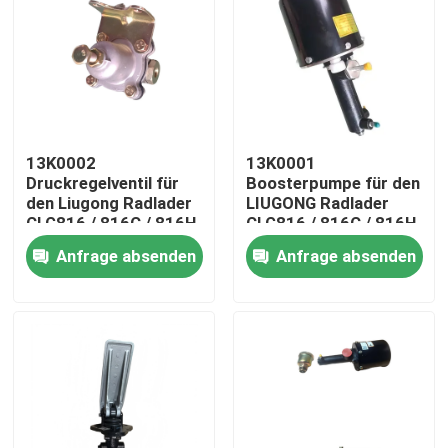
13K0002
13K0001
Druckregelventil für
Boosterpumpe für den
den Liugong Radlader
LIUGONG Radlader
CLG816 / 816C / 816H
CLG816 / 816C / 816H
CLG818 / 820C / 820H
CLG818 / 820C
Anfrage absenden
Anfrage absenden
Haus
Produkte
Videos