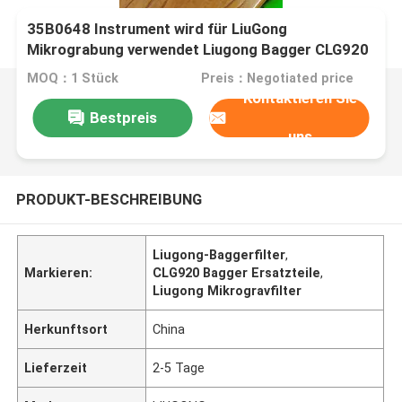
35B0648 Instrument wird für LiuGong
Mikrograbung verwendet Liugong Bagger CLG920
CLG922 CLG923 CLG925 Bagger Filter
MOQ：1 Stück
Preis：Negotiated price
Kontaktieren Sie
Bestpreis
uns
PRODUKT-BESCHREIBUNG
Liugong-Baggerfilter
,
Markieren:
CLG920 Bagger Ersatzteile
,
Liugong Mikrogravfilter
Herkunftsort
China
Lieferzeit
2-5 Tage