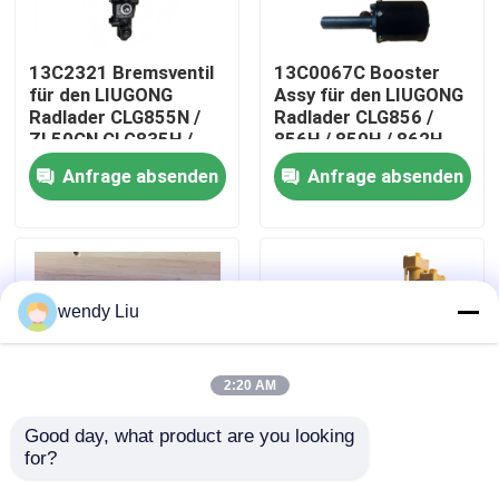
Über uns
13C2321 Bremsventil
13C0067C Booster
für den LIUGONG
Assy für den LIUGONG
Radlader CLG855N /
Radlader CLG856 /
Fabrik-Ausflug
ZL50CN CLG835H /
856H / 850H / 862H
842 CLG870H
ZL40B / CLG842
Anfrage absenden
Anfrage absenden
Qualitätskontrolle
Treten Sie mit uns in Verbindung
wendy Liu
Nachrichten
2:20 AM
Fälle
Good day, what product are you looking 
for?
13C0059 Knopfventil
12C1193 Steuerventil
für LIUGONG Radlader
für den LIUGONG
Bloggen