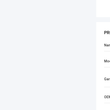
PR
Na
Mod
Gar
OE