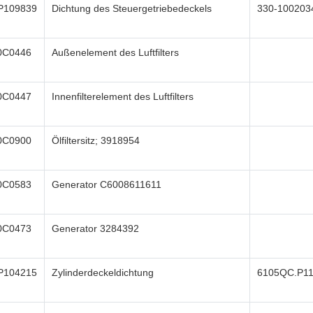
P109839
Dichtung des Steuergetriebedeckels
330-100203
0C0446
Außenelement des Luftfilters
0C0447
Innenfilterelement des Luftfilters
0C0900
Ölfiltersitz; 3918954
0C0583
Generator C6008611611
0C0473
Generator 3284392
P104215
Zylinderdeckeldichtung
6105QC.P11