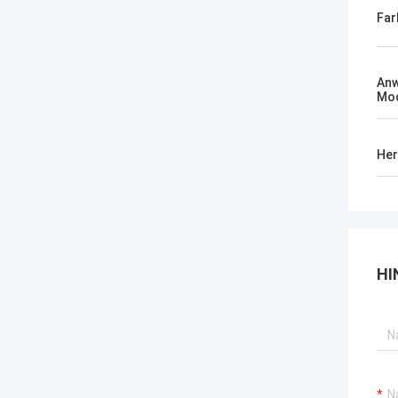
Far
An
Mod
Her
HI