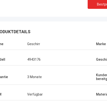
Bestpr
ODUKTDETAILS
me
Geschirr
Marke
ell
4943176
Geschä
Kunden
antie
3 Monate
bereitg
M
Verfügbar
Materi