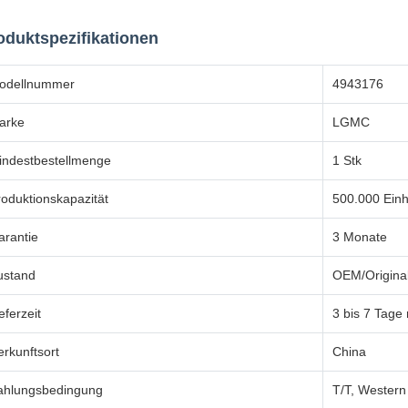
oduktspezifikationen
odellnummer
4943176
arke
LGMC
indestbestellmenge
1 Stk
roduktionskapazität
500.000 Einh
arantie
3 Monate
ustand
OEM/Original
eferzeit
3 bis 7 Tage
rkunftsort
China
ahlungsbedingung
T/T, Western