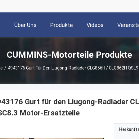
e
Über Uns
Produkte
Videos
Veranst
CUMMINS-Motorteile Produkte
le
/
4943176 Gurt Für Den Liugong-Radlader CLG856H / CLG862H QSL
943176 Gurt für den Liugong-Radlader
C8.3 Motor-Ersatzteile
Herkunft