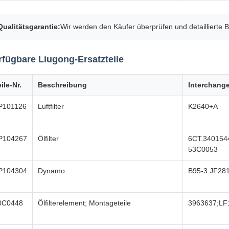
Qualitätsgarantie:
Wir werden den Käufer überprüfen und detaillierte B
rfügbare Liugong-Ersatzteile
ile-Nr.
Beschreibung
Interchang
P101126
Luftfilter
K2640+A
P104267
Ölfilter
6CT.3401544
53C0053
P104304
Dynamo
B95-3.JF28
0C0448
Ölfilterelement; Montageteile
3963637;LF