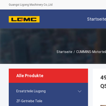
Guangxi Ligong Machinery Co.,Ltd
Startseit
Startseite
/
CUMMINS-Motortei
Alle Produkte
4
QS
Ersatzteile Liugong
ZF-Getriebe Teile