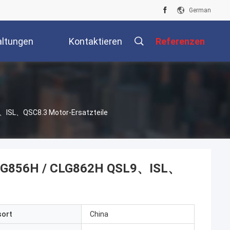
German
altungen
Kontaktieren
Referenzen
Sie Uns
9、ISL、QSC8.3 Motor-Ersatzteile
 CLG856H / CLG862H QSL9、ISL、
sort
China