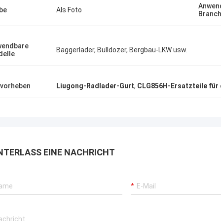
Anwen
be
Als Foto
Branc
wendbare
Baggerlader, Bulldozer, Bergbau-LKW usw.
elle
vorheben
Liugong-Radlader-Gurt
,
CLG856H-Ersatzteile für
NTERLASS EINE NACHRICHT