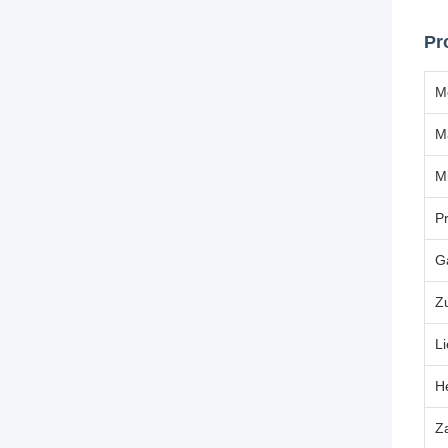
Pr
M
M
M
P
G
Z
Li
He
Z