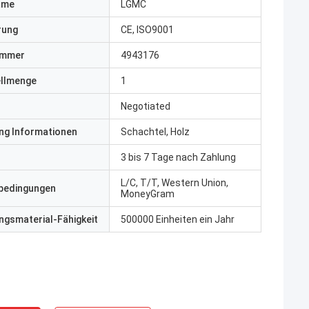
ame
LGMC
erung
CE, ISO9001
ummer
4943176
ellmenge
1
Negotiated
ng Informationen
Schachtel, Holz
3 bis 7 Tage nach Zahlung
L/C, T/T, Western Union,
bedingungen
MoneyGram
gsmaterial-Fähigkeit
500000 Einheiten ein Jahr