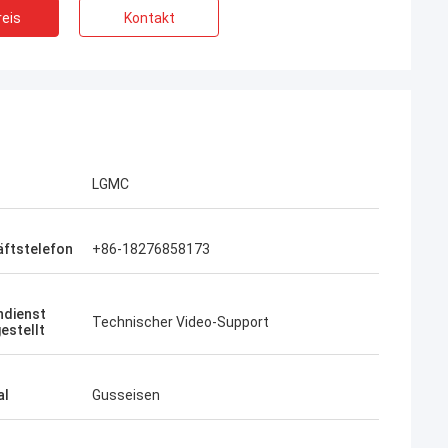
eis
Kontakt
LGMC
ftstelefon
+86-18276858173
dienst
Technischer Video-Support
estellt
al
Gusseisen