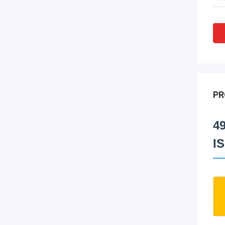
PR
4
I