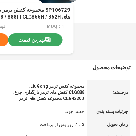
SP106729 مجموعه کفش ترم
های  888III CLG866H / 862H
Grader CLG4220D / 4180D
MOQ：1
قیمت：d
بهترین قیمت
توضیحات محصول
مجموعه کفش ترمز LiuGong
,
برجسته:
CLG888 کفش های ترمز بارگذاری چرخ
,
CLG4220D مجموعه کفش های ترمز
جزئیات بسته بندی
جعبه، چوب
زمان تحویل
3 تا 7 روز پس از پرداخت