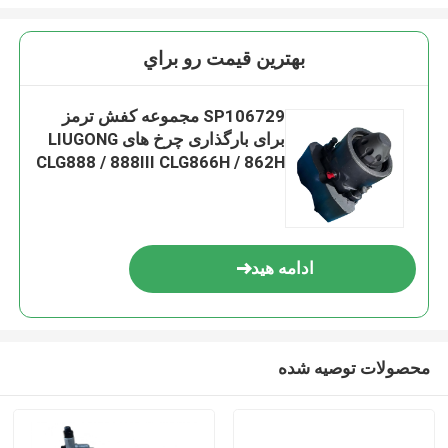
بهترين قيمت رو براي
SP106729 مجموعه کفش ترمز
برای بارگذاری چرخ های LIUGONG
CLG888 / 888III CLG866H / 862H
Grader CLG4220D / 4180D
ادامه هید
محصولات توصیه شده