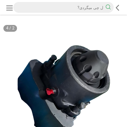
4
/
2