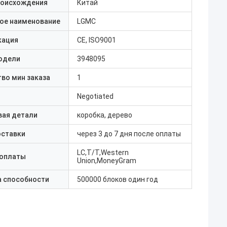
роисхождения
Китай
ое наименование
LGMC
кация
CE, ISO9001
одели
3948095
во мин заказа
1
Negotiated
вая детали
коробка, дерево
оставки
через 3 до 7 дня после оплаты
LC,T/T,Western
 оплаты
Union,MoneyGram
а способности
500000 блоков один год