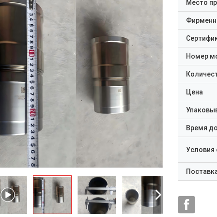
Место п
Фирменн
Сертифи
Номер м
Количест
Цена
Упаковы
Время д
Условия
Поставк