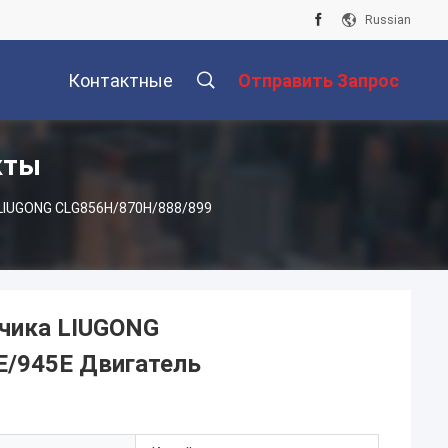
Russian
Контактные
Отправить Запрос
кты
Данные
LIUGONG CLG856H/870H/888/899
зчика LIUGONG
E/945E Двигатель