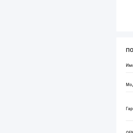
ПО
Им
Мо
Гар
OE