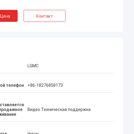
 Цена
Контакт
LGMC
ой телефон
+86-18276858173
ставляется
продажное
Видео Техническая поддержка
живание
иал
Чугун