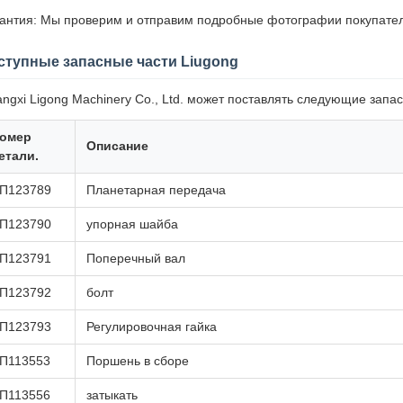
антия: Мы проверим и отправим подробные фотографии покупате
ступные запасные части Liugong
ngxi Ligong Machinery Co., Ltd. может поставлять следующие запас
омер
Описание
етали.
П123789
Планетарная передача
П123790
упорная шайба
П123791
Поперечный вал
П123792
болт
П123793
Регулировочная гайка
П113553
Поршень в сборе
П113556
затыкать