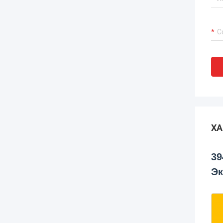
ХА
39
Эк