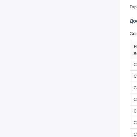
Гар
До
Gua
Н
д
С
С
С
С
С
С
С