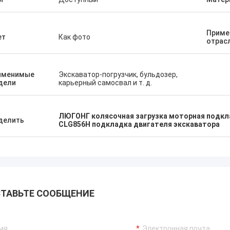
Приме
ет
Как фото
отрас
именимые
Экскаватор-погрузчик, бульдозер,
дели
карьерный самосвал и т. д.
ЛЮГОНГ колясочная загрузка моторная подкл
делить
CLG856H подкладка двигателя экскаватора
ТАВЬТЕ СООБЩЕНИЕ