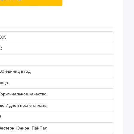
095
C
00 единиц в год
сяца
оригинальное качество
 до 7 дней после оплаты
й
 Вестерн Юнион, ПайПал