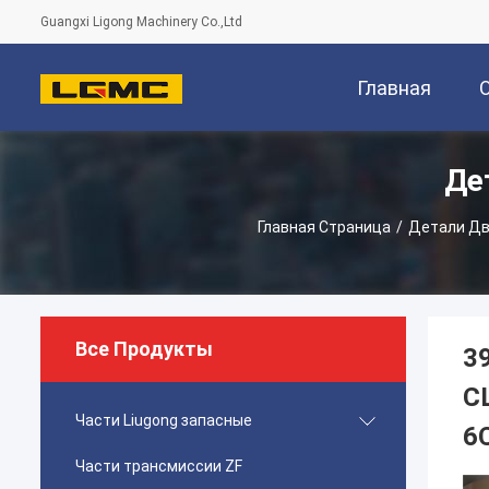
Guangxi Ligong Machinery Co.,Ltd
Главная
Де
Страница
Главная Страница
/
Детали Дв
Все Продукты
3
C
Части Liugong запасные
6
Части трансмиссии ZF