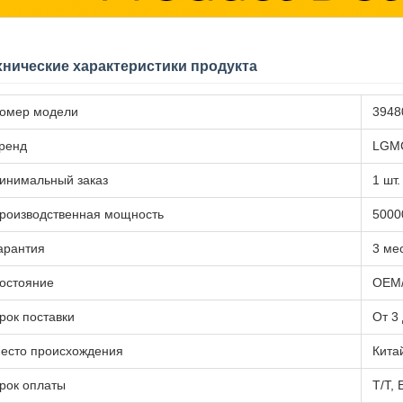
хнические характеристики продукта
омер модели
3948
ренд
LGM
инимальный заказ
1 шт.
роизводственная мощность
5000
арантия
3 ме
остояние
OEM/
рок поставки
От 3
есто происхождения
Кита
рок оплаты
Т/Т,