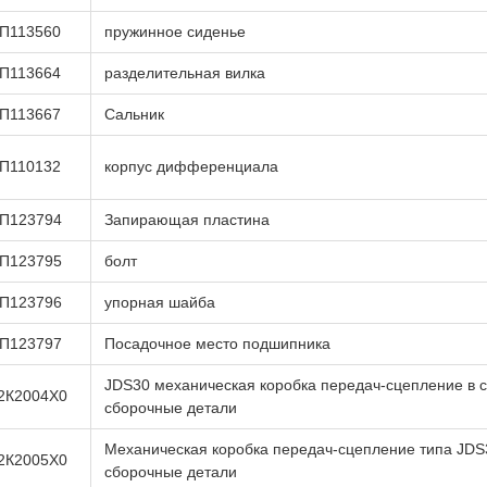
П113560
пружинное сиденье
П113664
разделительная вилка
П113667
Сальник
П110132
корпус дифференциала
П123794
Запирающая пластина
П123795
болт
П123796
упорная шайба
П123797
Посадочное место подшипника
JDS30 механическая коробка передач-сцепление в с
2К2004Х0
сборочные детали
Механическая коробка передач-сцепление типа JDS
2К2005Х0
сборочные детали