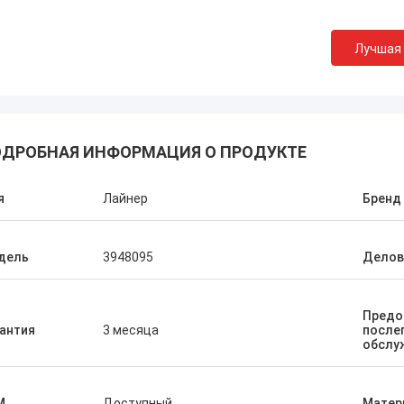
Лучшая
ДРОБНАЯ ИНФОРМАЦИЯ О ПРОДУКТЕ
я
Лайнер
Бренд
дель
3948095
Делов
Предо
антия
3 месяца
после
обслу
M
Доступный
Матер