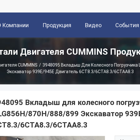
О Компании
Продукция
Видео
События
тали Двигателя CUMMINS Проду
игателя CUMMINS
/
3948095 Вкладыш Для Колесного Погрузчика 
Экскаватор 939E/945E Двигатель 6CT8.3/6CTA8.3/6CTAA8.3
948095 Вкладыш для колесного погру
LG856H/870H/888/899 Экскаватор 939
CT8.3/6CTA8.3/6CTAA8.3