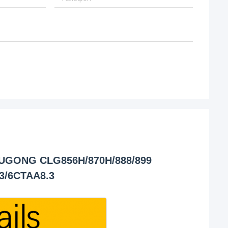
IUGONG CLG856H/870H/888/899
3/6CTAA8.3