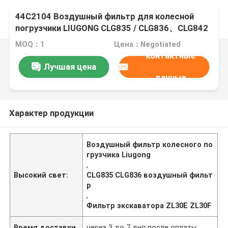
44C2104 Воздушный фильтр для колесной
погрузчики LIUGONG CLG835 / CLG836、CLG842
/ CLG848、ZL30E / ZL30F Экскаватор CLG908D /
MOQ：1
Цена：Negotiated
CLG908E、CLG910E / CLG913E
контактные
Лучшая цена
данные
Характер продукции
Воздушный фильтр колесного по
грузчика Liugong
,
Высокий свет:
CLG835 CLG836 воздушный фильт
р
,
Фильтр экскаватора ZL30E ZL30F
Время доставки
через 3 до 7 дня после оплаты