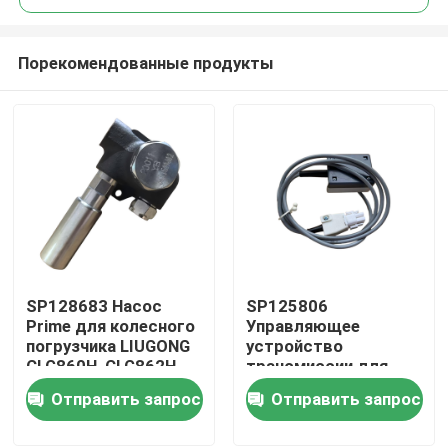
Порекомендованные продукты
SP128683 Насос
SP125806
Дом
Prime для колесного
Управляющее
погрузчика LIUGONG
устройство
CLG860H, CLG862H,
трансмиссии для
Продукты
CLG862N, CLG870H,
колесного
Отправить запрос
Отправить запрос
CLG888, CLG890H,
погрузчика LIUGONG
ZL50CN, ZL50CNX
CLG855、CLG856、
Видео
CLG850H、ZL50CN、