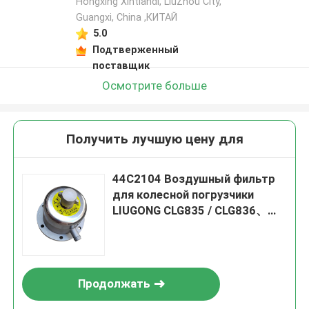
Hongxing Xintiandi, LiuZhou City,
Guangxi, China ,КИТАЙ
5.0
Подтверженный
поставщик
Осмотрите больше
Получить лучшую цену для
44C2104 Воздушный фильтр
для колесной погрузчики
LIUGONG CLG835 / CLG836、
CLG842 / CLG848、ZL30E /
ZL30F Экскаватор CLG908D /
CLG908E、CLG910E / CLG913E
Продолжать