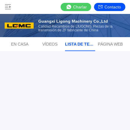
Charlar
Contacto
Guangxi Ligong Machinery Co.,Ltd
Calidad Recambios de LIUGONG, Piezas de la
transmisión de ZF fabricante de China
EN CASA
VÍDEOS
LISTA DE TEMAS
PÁGINA WEB