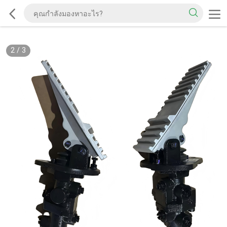
2
/
3