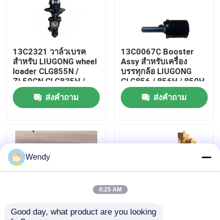
เกี่ยวกับเรา
13C2321 วาล์วเบรค
13C0067C Booster
ทัวร์โรงงาน
สําหรับ LIUGONG wheel
Assy สําหรับเครื่อง
loader CLG855N /
บรรทุกล้อ LIUGONG
ZL50CN CLG835H /
CLG856 / 856H / 850H
ควบคุมคุณภาพ
842 CLG870H
/ 862H ZL40B /
ส่งคำถาม
ส่งคำถาม
CLG842
ติดต่อเรา
ข่าว
Wendy
กรณี
4:25 AM
Good day, what product are you looking 
บล็อก