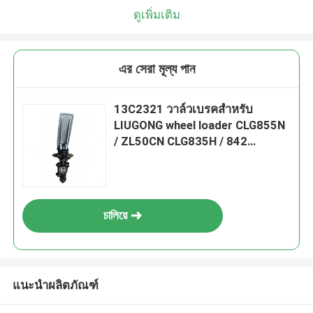
ดูเพิ่มเติม
এর সেরা মূল্য পান
13C2321 วาล์วเบรคสําหรับ
LIUGONG wheel loader CLG855N
/ ZL50CN CLG835H / 842
CLG870H
চালিয়ে
แนะนำผลิตภัณฑ์