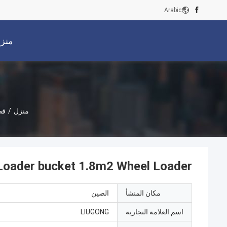
Arabic
منز
منزل
/
قطع 
heel Loader bucket 1.8m2 Wheel Loader
مكان المنشأ
الصين
اسم العلامة التجارية
LIUGONG