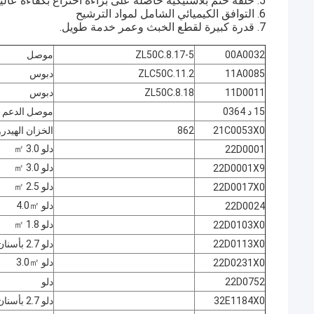
5. حلقة ختم بلاستيكية حاصلة على براءة اختراع بكفاءة عالية ومقاومة للتسرب
6. التوافق الكيميائي الشامل لمواد الترشيح
7. قدرة كبيرة لقطع الخبث وعمر خدمة طويل.
00A0032
ZL50C.8.17-5
موصل
11A0085
ZLC50C.11.2
دبوس
11D0011
ZL50C.8.18
دبوس
15 د 0364
موصل الدعم
21C0053X0
862
الخزان الهيدر
دلو 3.0 ㎡
22D0001
دلو 3.0 ㎡
22D0001X9
دلو 2.5 ㎡
22D0017X0
دلو 4.0㎡
22D0024
دلو 1.8 ㎡
22D0103X0
22D0113X0
دلو 2.7 بأسنان دلو
دلو 3.0㎡
22D0231X0
22D0752
دلو
32E1184X0
دلو 2.7 بأسنان دلو