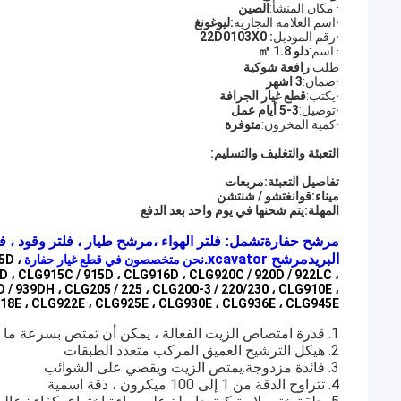
· مكان المنشأ:
الصين
·
اسم العلامة التجارية
:
ليوغونغ
·
رقم الموديل
: 22D0103X0
· اسم:
دلو 1.8 ㎡
طلب:
رافعة شوكية
·
ضمان:
3 اشهر
·
يكتب:
قطع غيار الجرافة
·
توصيل:
3-5 أيام عمل
·
كمية المخزون:
متوفرة
التعبئة والتغليف والتسليم:
تفاصيل التعبئة:
مربعات
ميناء:
قوانغتشو / شنتشن
المهلة:
يتم شحنها في يوم واحد بعد الدفع
مرشح حفارة
تشمل: فلتر الهواء ،
مرشح طيار ، فلتر وقود ، فل
مرشح xcavator
البريد
.
نحن متخصصون في قطع غيار حفارة Liugong:
5D ،
 ، CLG915C / 915D ، CLG916D ، CLG920C / 920D / 922LC ،
/ 939DH ، CLG205 / 225 ، CLG200-3 / 220/230 ، CLG910E ،
8E ، CLG922E ، CLG925E ، CLG930E ، CLG936E ، CLG945E ..
1. قدرة امتصاص الزيت الفعالة ، يمكن أن تمتص بسرعة ما يصل إلى 23 مرة من وزن مادتها من جميع أنواع النفط
2. هيكل الترشيح العميق المركب متعدد الطبقات
3. فائدة مزدوجة.يمتص الزيت ويقضي على الشوائب
4. تتراوح الدقة من 1 إلى 100 ميكرون ، دقة اسمية