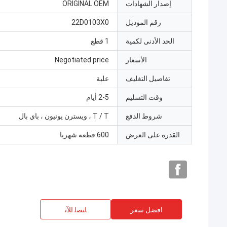
إصدار الشهادات
ORIGINAL OEM
رقم الموديل
22D0103X0
الحد الأدنى لكمية
1 قطع
الأسعار
Negotiated price
تفاصيل التغليف
علبة
وقت التسليم
2-5 أيام
شروط الدفع
T / T ، ويسترن يونيون ، باي بال
القدرة على العرض
600 قطعة شهريا
افضل سعر
ﺎﺘﺼﻟ ﺍﻶﻧ