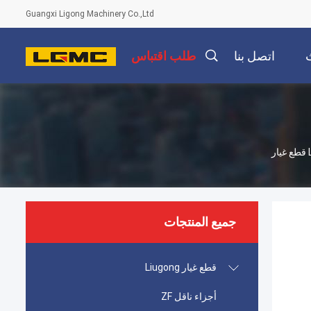
Guangxi Ligong Machinery Co.,Ltd
اتصل بنا
طلب اقتباس
جميع المنتجات
قطع غيار Liugong
أجزاء ناقل ZF