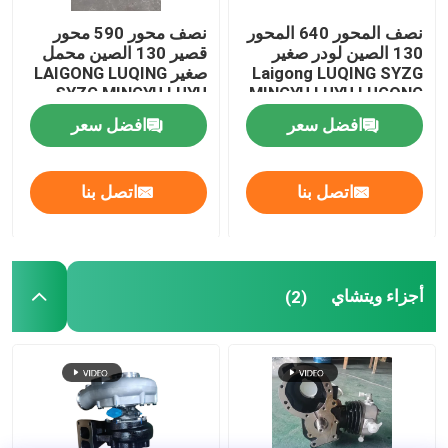
نصف المحور 640 المحور
نصف محور 590 محور
130 الصين لودر صغير
قصير 130 الصين محمل
Laigong LUQING SYZG
صغير LAIGONG LUQING
SYZG MINGYU LUYU
MINGYU LUYU LUGONG
HAIHONG LGZT رافعة
LUGONG HAIHONG
افضل سعر
افضل سعر
شوكية صغيرة
LGZT لودر صغير
اتصل بنا
اتصل بنا
أجزاء ويتشاي
(2)