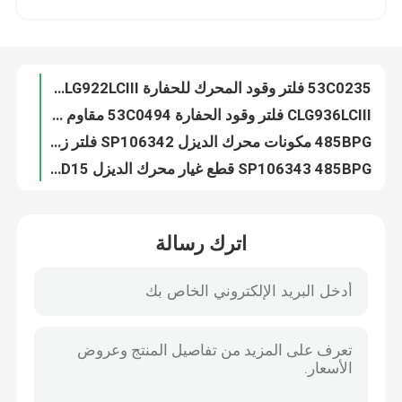
925LCII محرك الديزل قطع غيار 53C0214 حفارة النفط تصفية دليل على التآكل
40C0449 قطع غيار محرك الديزل 925LCIII عنصر تصفية فاصل المياه الزيتية
معلومات عنا
53C0235 فلتر وقود المحرك للحفارة CLG922LCIII ملابس واقية
CLG936LCIII فلتر وقود الحفارة 53C0494 مقاوم للتآكل
جولة في المعمل
485BPG مكونات محرك الديزل SP106342 فلتر زيت الوقود
SP106343 485BPG قطع غيار محرك الديزل CPC15 CPCD15 فلتر زيت الرافعة الشوكية
رقابة جودة
CPCD35 رافعة شوكية قطع غيار محرك الديزل 490BPG SP107310 فلتر زيت الديزل
40K2102 تجميع عنصر مرشح فاصل الزيت الهيدروليكي للرافعة الشوكية CPCD35W
اتصل بنا
CPCD30W فلتر هواء الرافعة الشوكية على قطع غيار محرك الديزل SP122171 4JG2
اترك رسالة
40C0506 4CG2 قطع غيار محرك الديزل CPCD35W فلتر هواء الرافعة الشوكية
SP121244 مرشحات وقود الديزل الثانوية CPCD35W أجزاء محرك الرافعة الشوكية
أخبار
495BPG عنصر فلتر هواء محرك الديزل SP122171 Liugong Forklift Parts
SP107409 6102BG27 قطع غيار محرك الديزل CLG2080H فلتر زيت الرافعة الشوكية
حالات
قطع غيار محرك الديزل LIUGONG 53C0045 FF5327 فلتر الوقود
FF5052 فلتر الوقود / فلتر وقود محرك الديزل 3931063 53C0052
مدونة