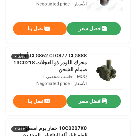
الأسعار：Negotiated price
افضل سعر
اتصل بنا
CLG862 CLG877 CLG888 أجزاء
محرك اللودر ذو العجلات 13C0218
صمام الشحن
MOQ：حاسب شخصي 1
الأسعار：Negotiated price
افضل سعر
اتصل بنا
10C0207X0 حفار بوم اسطوانة
قطع غيار آلة البناء في المخزون