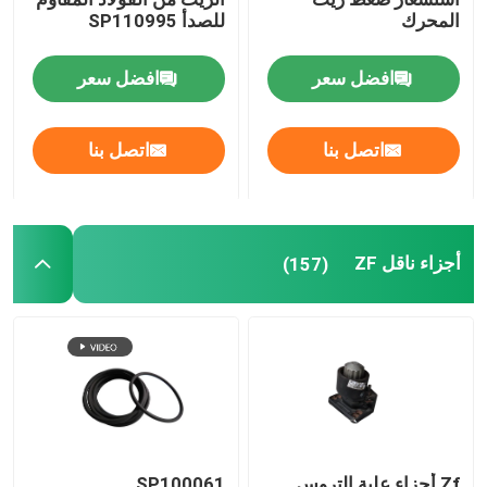
المحرك
للصدأ SP110995
قطع غيار SDLG
افضل سعر
افضل سعر
أجزاء شانتوي
اتصل بنا
اتصل بنا
مجموعة المحرك وناقل الحركة
أجزاء ناقل ZF
(157)
Zf أجزاء علبة التروس
SP100061