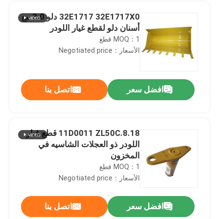
32E1717 32E1717X0 دلو 3.0 مع
أسنان دلو لقطع غيار اللودر
MOQ：1 قطع
الأسعار：Negotiated price
افضل سعر
اتصل بنا
11D0011 ZL50C.8.18 قطع غيار
اللودر ذو العجلات الشاسيه في
بيت
المخزون
MOQ：1 قطع
الأسعار：Negotiated price
منتجات
افضل سعر
اتصل بنا
قطع غيار محركات الديزل المضادة للصدأ 53C0250 عنصر مرشح الطيار
أشرطة فيديو