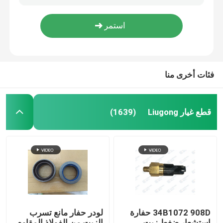
53C0053 LF9009 3401544 مرشحات محرك الديزل مكونات حفارة
53C0054 قطع غيار محركات الديزل فلتر زيت الوقود ضمان 3 أشهر
اطلب اقتباس
فلتر زيت الحفار 53C0104 أبيض اللون / فلتر الوقود FS1242
3934430 LF3806 53C0214 قطع غيار محرك الديزل حفارة فلتر الوقود
قطع غيار Liugong
فئات أخرى منا
أجزاء ناقل ZF
قطع غيار Liugong
(1639)
أجزاء المحرك الكمون
أجزاء أخرى من الأشرطة
أجزاء ويتشاي
34B1072 908D حفارة
لودر حفار مانع تسرب
قطع غيار XCMG
استشعار ضغط زيت
الزيت من الفولاذ المقاوم