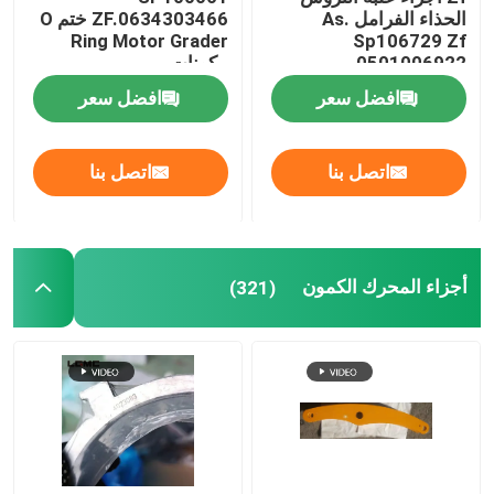
الحذاء الفرامل As.
ZF.0634303466 ختم O
Ring Motor Grader
Sp106729 Zf
0501006922
مكونات
افضل سعر
افضل سعر
اتصل بنا
اتصل بنا
أجزاء المحرك الكمون
(321)