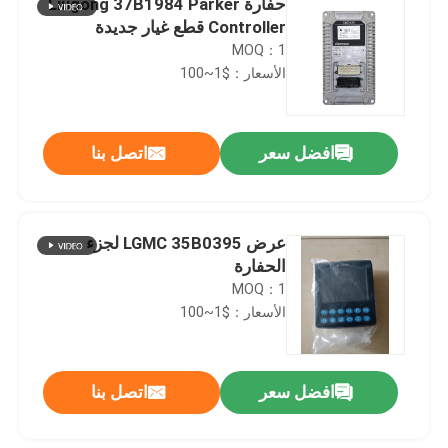
حفارة Liugong 37B1984 Parker
Controller قطع غيار جديدة
MOQ：1
الأسعار：$1~100
افضل سعر
اتصل بنا
عرض LGMC 35B0395 لجزء
الحفارة
MOQ：1
الأسعار：$1~100
افضل سعر
اتصل بنا