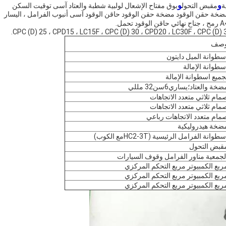
و
و
ة
مقبض التحول
بوق
مفتاح الإشعال
لولبية شطبة والعتاد آسى
توقيت السكن
ضخة حقن الوقود
مضخة حقن الوقود
حاقن الوقود
آسى أنبوب الفرامل ، اليسار
رمح ، جناح نهائي
حاقن الوقود
تحمل
.
صف
سطوانة الميل دايتون
سطوانة الإمالة
جميع اسطوانة الإمالة
ضخة والعتاد؛يساري
6
سن
32 مللي
مام ثلاثي متعدد الاتجاهات
مام ثلاثي متعدد الاتجاهات
مام متعدد الاتجاهات رباعي
ضخة هيدروليكية
سطوانة الفرامل الرئيسية (
HC2-3T
مع الكوب
)
قبض التحول
لجمعية مناور الفرامل وقوف السيارات
ربع الكمبيوتر مربع التحكم المركزي
ربع الكمبيوتر مربع التحكم المركزي
ربع الكمبيوتر مربع التحكم المركزي