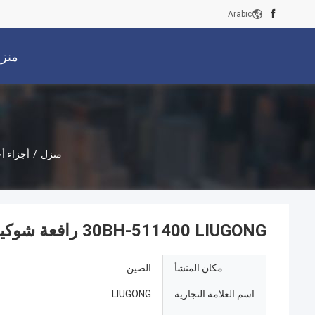
Arabic
منز
منزل
/
أجزاء أ
30BH-511400 LIUGONG رافعة شوكية أسطوانة رئيسية HC2-3T مع كأس
مكان المنشأ
الصين
اسم العلامة التجارية
LIUGONG