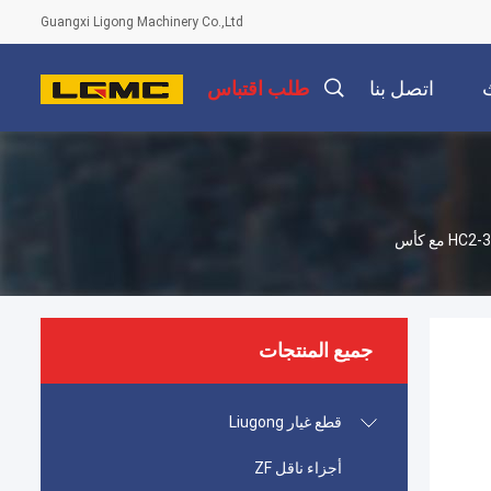
Guangxi Ligong Machinery Co.,Ltd
اتصل بنا
طلب اقتباس
جميع المنتجات
قطع غيار Liugong
أجزاء ناقل ZF