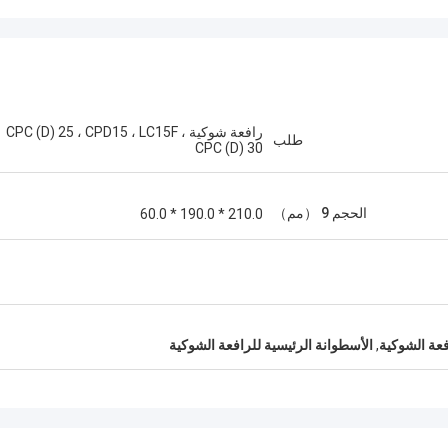
رافعة شوكية CPC (D) 25 ، CPD15 ، LC15F ،
طلب
CPC (D) 30
الحجم 9 （مم）
210.0 * 190.0 * 60.0
,
الأسطوانة الرئيسية للرافعة الشوكية