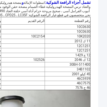
تشمل أجزاء الرافعة الشوكية:
و
اسطوانة الإمالة
مضخة هيدروليكي
والعتاد
ترس المضخة الهيدروليكية
غطاء الصمام
مضخة حقن الوقود
م
أنبوب الفرامل آسى ، صحيح
مروحة حزام
أداة آسى
حلقة العتاد A490
نحن متخصصون في قطع غيار الرافعة الشوكية: CPC (D) 25 ، CPD15 ، LC15F ، CPC (D) 30 ، CPD20 ، LC30F ، CPC (D) 35 ، CPD25 ، LC35F.
رقم القطعة
الرقم القديم
و
10C0630
ا
10C0630
ا
10K2020
10C2154
ت
11 ك 2012
م
12C1251
ص
12C1251
ص
12 ج 1429
ص
12 ك 2046
102526
م
30BH-511400
ا
34B1102
م
45 كيلو 2001
ا
46C5939
م
46C7575
م
46 ج 7576
م