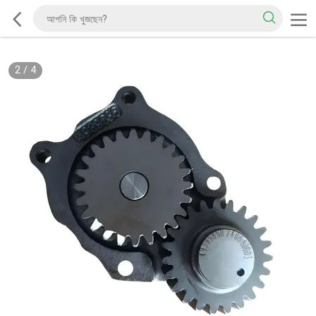
2
/
4