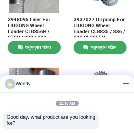
আমাদের সম্পর্কে
3948095 Liner For
3937027 Oil pump For
LIUGONG Wheel
LIUGONG Wheel
Loader CLG856H /
Loader CLG835 / 836 /
কারখানা ভ্রমণ
870H / 888 / 899
842 CLG855N
Excavator 939E/945E
Excavator 908C /
অনুসন্ধান পাঠান
অনুসন্ধান পাঠান
Engine 6CT8.3 /
910E / 915D Engine
মান নিয়ন্ত্রণ
6CTA8.3 / 6CTAA8.3
QSB3.9 / ISB4.5
যোগাযোগ করুন
Wendy
খবর
11:36 AM
মামলা
Good day, what product are you looking 
for?
3904166 Liner For
3800828 Oil Pump
LIUGONG Wheel
Assy For LIUGONG
ব্লগ