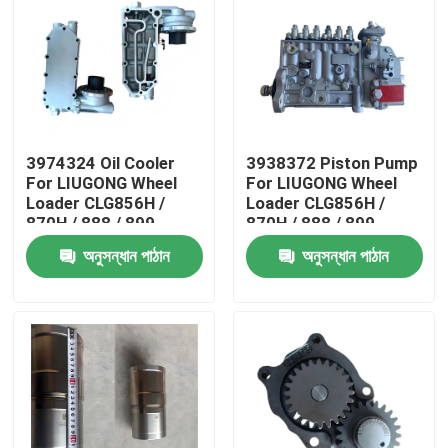
3974324 Oil Cooler
3938372 Piston Pump
For LIUGONG Wheel
For LIUGONG Wheel
Loader CLG856H /
Loader CLG856H /
870H / 888 / 899
870H / 888 / 899
Engine 6CT8.3 /
Excavator 925D /
অনুসন্ধান পাঠান
অনুসন্ধান পাঠান
6CTA8.3 ISL9 / QSL9
930D / 936D Engine
6D114 QSC8.3
বাড়ি
পণ্য
ভিডিও