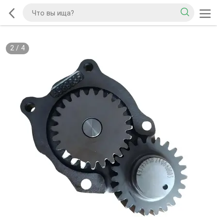
2
/
4