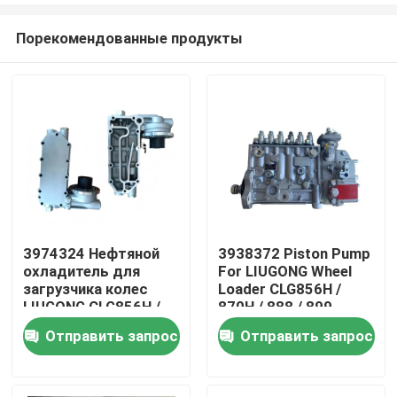
Порекомендованные продукты
3974324 Нефтяной
3938372 Piston Pump
охладитель для
For LIUGONG Wheel
Дом
загрузчика колес
Loader CLG856H /
LIUGONG CLG856H /
870H / 888 / 899
870H / 888 / 899
Excavator 925D /
Отправить запрос
Отправить запрос
Продукты
Двигатель 6CT8.3 /
930D / 936D Engine
6CTA8.3 ISL9 / QSL9
6D114 QSC8.3
Видео