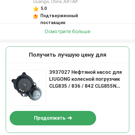
Guangxi, China ,КИТАЙ
5.0
Подтверженный
поставщик
Осмотрите больше
Получить лучшую цену для
3937027 Нефтяной насос для
LIUGONG колесной погрузчик
CLG835 / 836 / 842 CLG855N
экскаватор 908C / 910E / 915D
двигатель QSB3.9 / ISB4.5
Продолжать