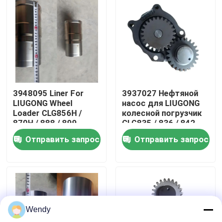
О нас
Путешествие фабрики
Проверка качества
3948095 Liner For
3937027 Нефтяной
LIUGONG Wheel
насос для LIUGONG
Loader CLG856H /
колесной погрузчик
Свяжитесь мы
870H / 888 / 899
CLG835 / 836 / 842
Excavator 939E/945E
CLG855N экскаватор
Отправить запрос
Отправить запрос
Engine 6CT8.3 /
908C / 910E / 915D
6CTA8.3 / 6CTAA8.3
двигатель QSB3.9 /
Новости
ISB4.5
Случаи
Wendy
Блог