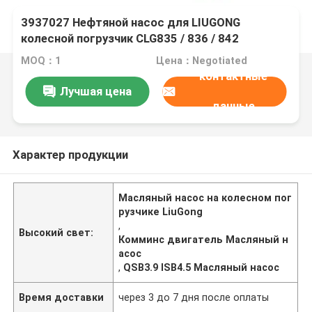
3937027 Нефтяной насос для LIUGONG
колесной погрузчик CLG835 / 836 / 842
CLG855N экскаватор 908C / 910E / 915D
MOQ：1
Цена：Negotiated
двигатель QSB3.9 / ISB4.5
контактные
Лучшая цена
данные
Характер продукции
Масляный насос на колесном пог
рузчике LiuGong
,
Высокий свет:
Комминс двигатель Масляный н
асос
,
QSB3.9 ISB4.5 Масляный насос
Время доставки
через 3 до 7 дня после оплаты