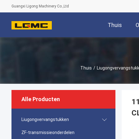
Guangxi Ligong Machinery Co.,Ltd
Thuis
O
Thuis
/
Liugongvervangstuk
Alle Producten
1
C
Liugongvervangstukken
ZF-transmissieonderdelen