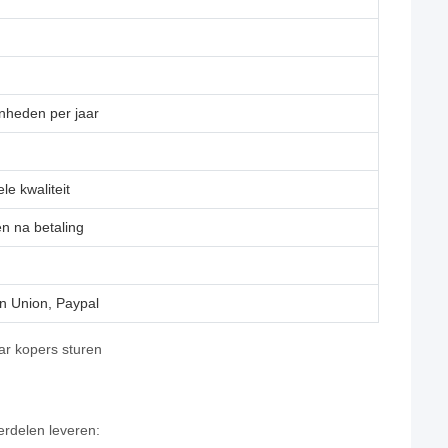
nheden per jaar
le kwaliteit
en na betaling
n Union, Paypal
aar kopers sturen
rdelen leveren: