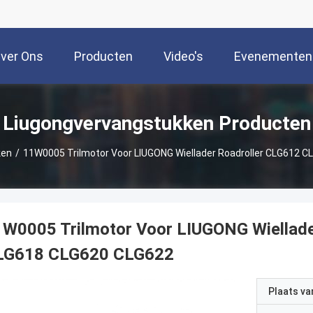
ver Ons
Producten
Video's
Evenementen
Liugongvervangstukken Producten
ken
/
11W0005 Trilmotor Voor LIUGONG Wiellader Roadroller CLG612 
1W0005 Trilmotor Voor LIUGONG Wiellad
LG618 CLG620 CLG622
Plaats v