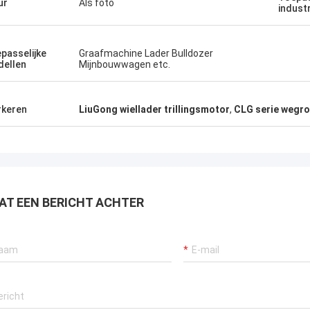
ur
Als foto
indust
passelijke
Graafmachine Lader Bulldozer
ellen
Mijnbouwwagen etc.
keren
LiuGong wiellader trillingsmotor
,
CLG serie wegr
AT EEN BERICHT ACHTER