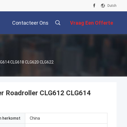
Dutch
Contacteer Ons
Vraag Een Offerte
Aan
CLG614 CLG618 CLG620 CLG622
er Roadroller CLG612 CLG614
an herkomst
China