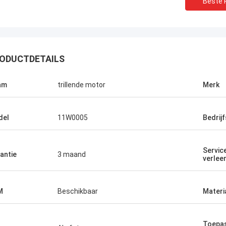
Beste P
ODUCTDETAILS
am
trillende motor
Merk
del
11W0005
Bedrij
Servic
antie
3 maand
verlee
M
Beschikbaar
Materi
Toepas