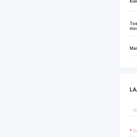
Kle
Toe
mod
Mar
LA