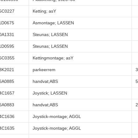
5C0227
Ketting; asY
1D0675
Asmontage; LASSEN
0A1331
Steunas; LASSEN
1D0595
Steunas; LASSEN
5C0355
Kettingmontage; asY
3K2021
parkeerrem
6A0885
handvat;ABS
5
4C1657
Joystick; LASSEN
6A0883
handvat;ABS
2
4C1636
Joystick-montage; AGGL
4C1635
Joystick-montage; AGGL