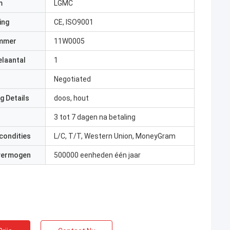
m
LGMC
ing
CE, ISO9001
mmer
11W0005
elaantal
1
Negotiated
g Details
doos, hout
3 tot 7 dagen na betaling
condities
L/C, T/T, Western Union, MoneyGram
 vermogen
500000 eenheden één jaar