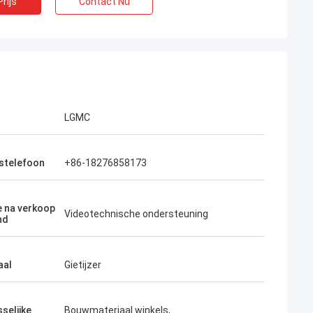
rijs
Contact Nu
LGMC
fstelefoon
+86-18276858173
e na verkoop
Videotechnische ondersteuning
nd
aal
Gietijzer
selijke
Bouwmateriaal winkels,