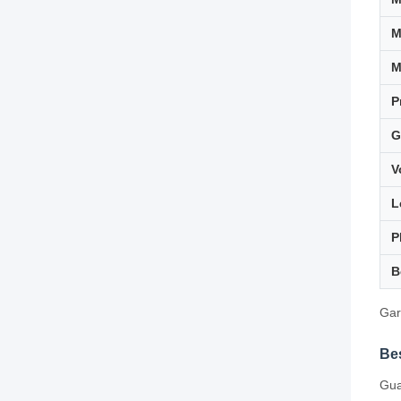
M
P
G
V
L
P
B
Gar
Be
Gua