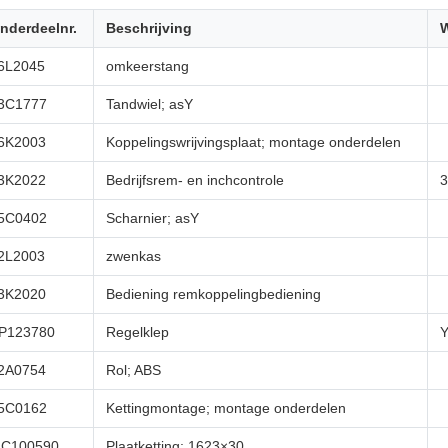
nderdeelnr.
Beschrijving
6L2045
omkeerstang
3C1777
Tandwiel; asY
6K2003
Koppelingswrijvingsplaat; montage onderdelen
3K2022
Bedrijfsrem- en inchcontrole
5C0402
Scharnier; asY
2L2003
zwenkas
3K2020
Bediening remkoppelingbediening
P123780
Regelklep
Y
2A0754
Rol; ABS
5C0162
Kettingmontage; montage onderdelen
C100590
Plaatketting; 1623×30