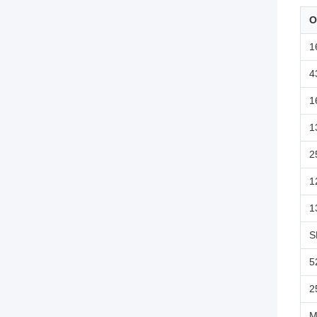
O
1
4
1
1
2
1
1
S
5
2
M