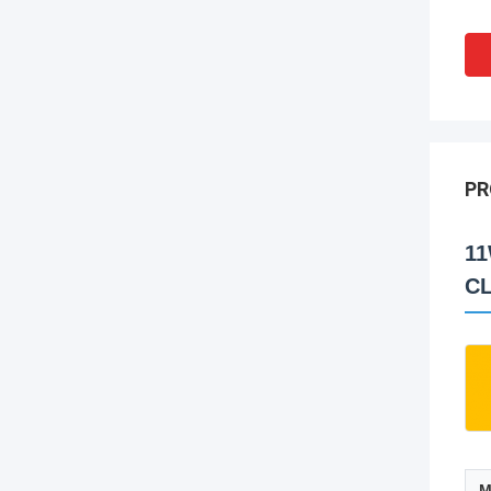
PR
11
CL
M