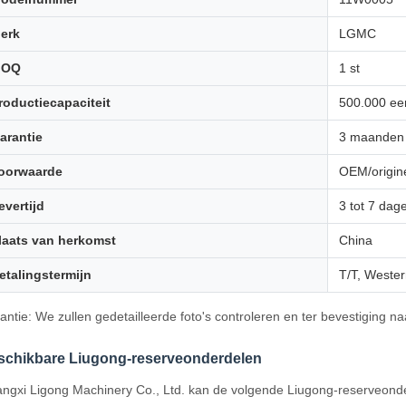
erk
LGMC
MOQ
1 st
roductiecapaciteit
500.000 ee
arantie
3 maanden
oorwaarde
OEM/origine
evertijd
3 tot 7 dag
laats van herkomst
China
etalingstermijn
T/T, Wester
antie: We zullen gedetailleerde foto's controleren en ter bevestiging n
schikbare Liugong-reserveonderdelen
ngxi Ligong Machinery Co., Ltd. kan de volgende Liugong-reserveonde