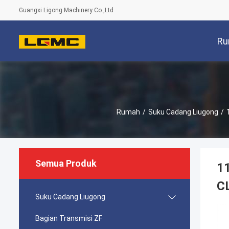
Guangxi Ligong Machinery Co.,Ltd
Ru
Rumah
/
Suku Cadang Liugong
/
Semua Produk
1
C
Suku Cadang Liugong
Bagian Transmisi ZF