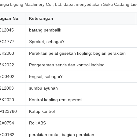
ngxi Ligong Machinery Co., Ltd. dapat menyediakan Suku Cadang Liug
agian No.
Keterangan
6L2045
batang pembalik
3C1777
Sproket; sebagaiY
6K2003
Perakitan pelat gesekan kopling; bagian perakitan
3K2022
Pengereman servis dan kontrol inching
5C0402
Engsel; sebagaiY
2L2003
sumbu ayunan
3K2020
Kontrol kopling rem operasi
P123780
Katup kontrol
2A0754
Rol; ABS
5C0162
perakitan rantai; bagian perakitan