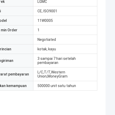
rek
LGMC
i
CE, ISO9001
odel
11W0005
 min Order
1
Negotiated
rincian
kotak, kayu
3 sampai 7 hari setelah
ngiriman
pembayaran
L/C,T/T,Western
yarat pembayaran
Union,MoneyGram
kan kemampuan
500000 unit satu tahun