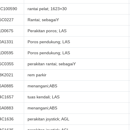
C100590
rantai pelat; 1623×30
5C0227
Rantai; sebagaiY
1D0675
Perakitan poros; LAS
0A1331
Poros pendukung; LAS
1D0595
Poros pendukung; LAS
5C0355
perakitan rantai; sebagaiY
3K2021
rem parkir
6A0885
menangani;ABS
4C1657
tuas kendali; LAS
6A0883
menangani;ABS
4C1636
perakitan joystick; AGL