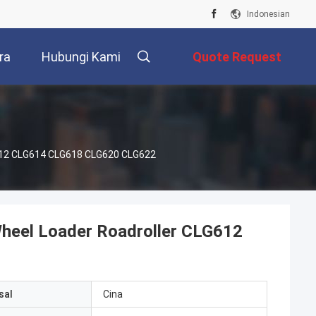
Indonesian
ra
Hubungi Kami
Quote Request
Suatu
612 CLG614 CLG618 CLG620 CLG622
eel Loader Roadroller CLG612
sal
Cina