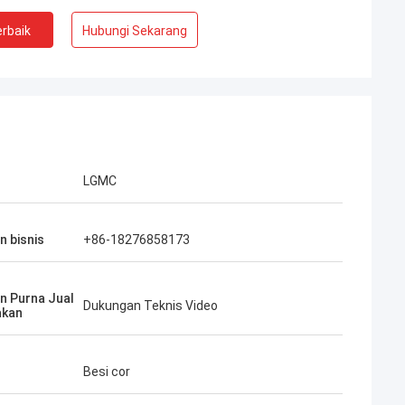
rbaik
Hubungi Sekarang
LGMC
n bisnis
+86-18276858173
n Purna Jual
Dukungan Teknis Video
akan
Besi cor