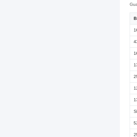
Gua
B
1
4
1
1
2
1
1
S
5
2