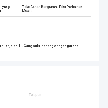
ri yang
Toko Bahan Bangunan, Toko Perbaikan
u
Mesin
oller jalan
,
LiuGong suku cadang dengan garansi