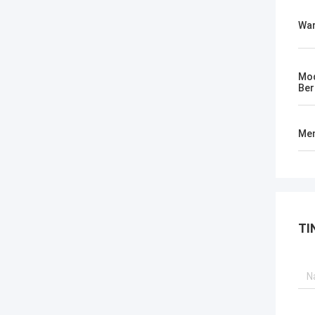
Wa
Mod
Ber
Men
TI