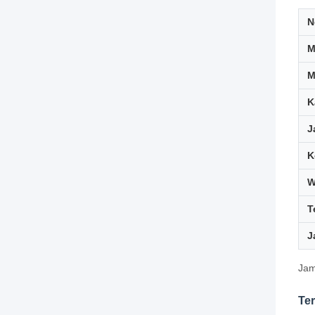
N
M
K
J
K
W
T
J
Jam
Te