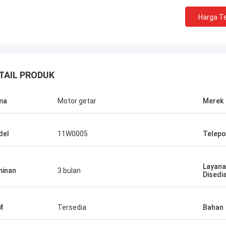
Harga Te
TAIL PRODUK
ma
Motor getar
Merek
del
11W0005
Telepo
Layana
inan
3 bulan
Disedi
M
Tersedia
Bahan