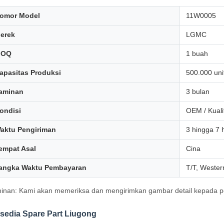
omor Model
11W0005
erek
LGMC
MOQ
1 buah
apasitas Produksi
500.000 uni
aminan
3 bulan
ondisi
OEM / Kualit
aktu Pengiriman
3 hingga 7 
empat Asal
Cina
angka Waktu Pembayaran
T/T, Wester
inan: Kami akan memeriksa dan mengirimkan gambar detail kepada pe
rsedia Spare Part Liugong