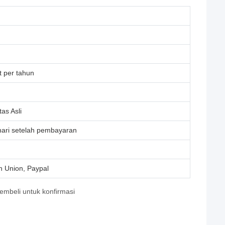
t per tahun
as Asli
hari setelah pembayaran
n Union, Paypal
mbeli untuk konfirmasi