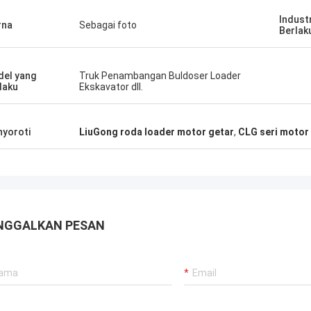
Indust
rna
Sebagai foto
Berlak
el yang
Truk Penambangan Buldoser Loader
laku
Ekskavator dll.
yoroti
LiuGong roda loader motor getar
,
CLG seri motor r
NGGALKAN PESAN