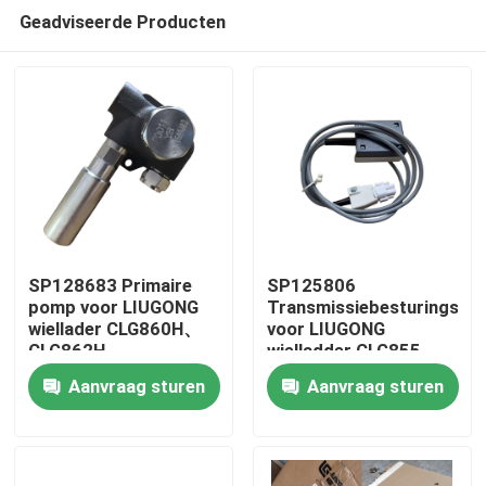
Geadviseerde Producten
SP128683 Primaire
SP125806
pomp voor LIUGONG
Transmissiebesturingsee
wiellader CLG860H、
voor LIUGONG
Huis
CLG862H、
wielladder CLG855、
CLG862N、
CLG856、CLG850H、
Aanvraag sturen
Aanvraag sturen
CLG870H、CLG888、
ZL50CN、ZL50CNX、
Producten
CLG890H、ZL50CN、
CLG860H、
ZL50CNX
CLG862H、
CLG862N、
Video's
CLG870H、CLG888、