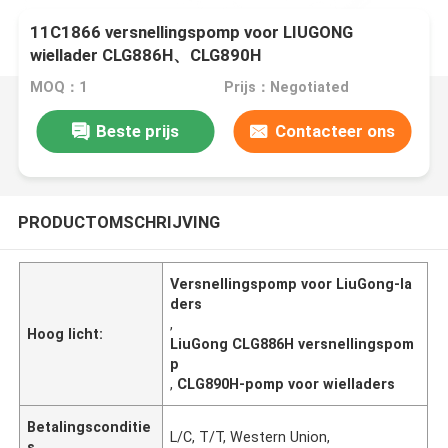
11C1866 versnellingspomp voor LIUGONG
wiellader CLG886H、CLG890H
MOQ：1
Prijs：Negotiated
Beste prijs
Contacteer ons
PRODUCTOMSCHRIJVING
Versnellingspomp voor LiuGong-la
ders
,
Hoog licht:
LiuGong CLG886H versnellingspom
p
,
CLG890H-pomp voor wielladers
Betalingsconditie
L/C, T/T, Western Union,
s