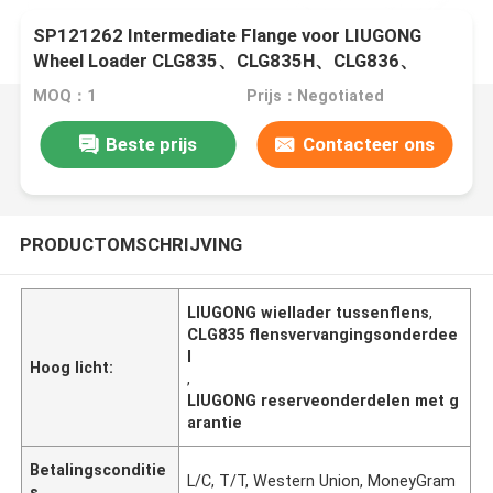
SP121262 Intermediate Flange voor LIUGONG
Wheel Loader CLG835、CLG835H、CLG836、
CLG836H、ZL30E、CLG855、CLG862H、
MOQ：1
Prijs：Negotiated
CLG870H
Beste prijs
Contacteer ons
PRODUCTOMSCHRIJVING
LIUGONG wiellader tussenflens
,
CLG835 flensvervangingsonderdee
l
Hoog licht:
,
LIUGONG reserveonderdelen met g
arantie
Betalingsconditie
L/C, T/T, Western Union, MoneyGram
s