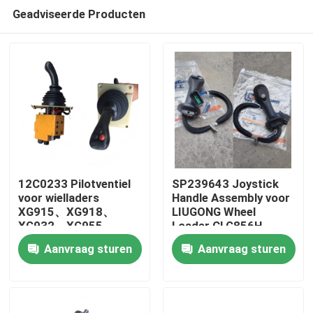
Geadviseerde Producten
12C0233 Pilotventiel
SP239643 Joystick
voor wielladers
Handle Assembly voor
XG915、XG918、
LIUGONG Wheel
Huis
XG932、XG955、
Loader CLG856H
XG962、XG982
Graafmachine
Aanvraag sturen
Aanvraag sturen
Onderdelen
CLG920D、
Producten
CLG922D、CLG925D
CLG933E、CLG936D、
CLG939E
Video's