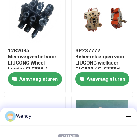
Ongeveer ons
Fabrieksreis
12K2035
SP237772
Kwaliteitscontrole
Meerwegventiel voor
Beheerskleppen voor
LIUGONG Wheel
LIUGONG wiellader
Loader CLG855 /
CLG833 / CLG833H
CLG855N / CLG855H
CLG835 / CLG835H
Contacteer ons
Aanvraag sturen
Aanvraag sturen
CLG856 / CLG856H
CLG836 / CLG836H
CLG50CN / CLG50C
ZL30E / ZL30F
Nieuws
Gevallen
Wendy
bloggen
7:33 PM