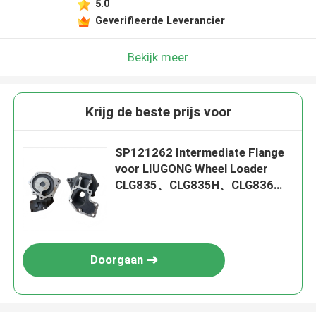
5.0
Geverifieerde Leverancier
Bekijk meer
Krijg de beste prijs voor
SP121262 Intermediate Flange
voor LIUGONG Wheel Loader
CLG835、CLG835H、CLG836、
CLG836H、ZL30E、CLG855、
CLG862H、CLG870H
Doorgaan