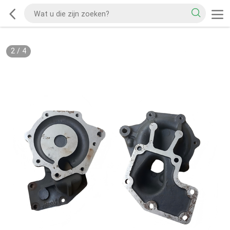
2
/
4