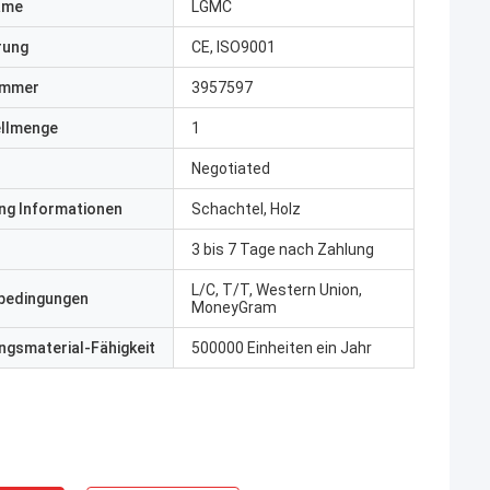
ame
LGMC
erung
CE, ISO9001
ummer
3957597
ellmenge
1
Negotiated
ng Informationen
Schachtel, Holz
3 bis 7 Tage nach Zahlung
L/C, T/T, Western Union,
bedingungen
MoneyGram
gsmaterial-Fähigkeit
500000 Einheiten ein Jahr