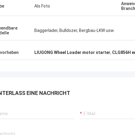
Anwen
be
Als Foto
Branc
wendbare
Baggerlader, Bulldozer, Bergbau-LKW usw.
elle
vorheben
LIUGONG Wheel Loader motor starter
,
CLG856H en
NTERLASS EINE NACHRICHT