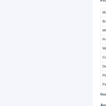
Pro
M
B
M
Pr
Wa
Co
De
Pl
P
Gua
Ava