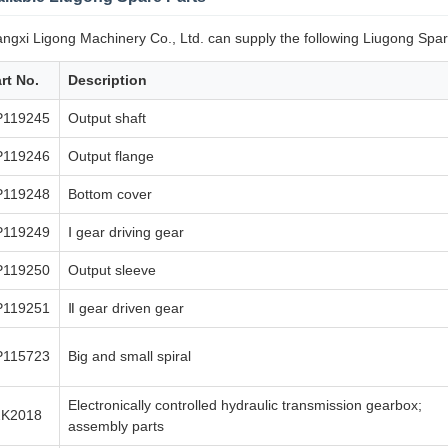
ngxi Ligong Machinery Co., Ltd. can supply the following Liugong Spar
rt No.
Description
P119245
Output shaft
P119246
Output flange
P119248
Bottom cover
P119249
Ⅰ gear driving gear
P119250
Output sleeve
P119251
Ⅱ gear driven gear
P115723
Big and small spiral
Electronically controlled hydraulic transmission gearbox;
2K2018
assembly parts