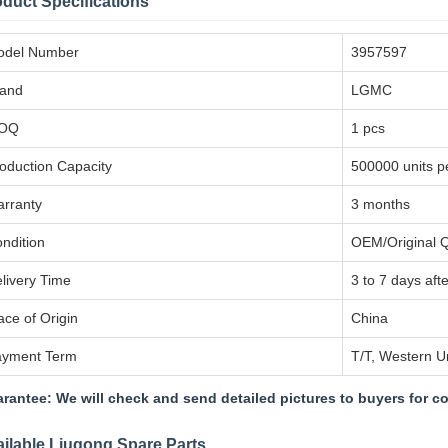
duct Specifications
odel Number
3957597
rand
LGMC
OQ
1 pcs
oduction Capacity
500000 units p
rranty
3 months
ndition
OEM/Original Q
livery Time
3 to 7 days af
ace of Origin
China
ayment Term
T/T, Western U
rantee: We will check and send detailed pictures to buyers for c
ilable Liugong Spare Parts