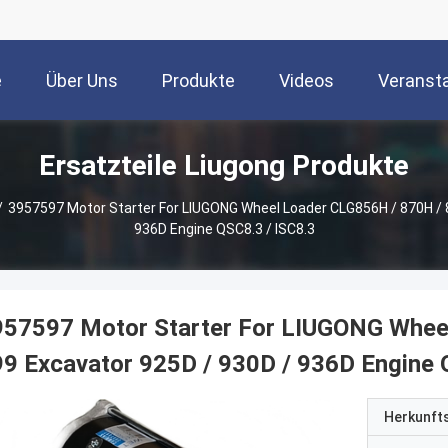
e
Über Uns
Produkte
Videos
Veranst
Ersatzteile Liugong Produkte
/
3957597 Motor Starter For LIUGONG Wheel Loader CLG856H / 870H / 8
936D Engine QSC8.3 / ISC8.3
957597 Motor Starter For LIUGONG Wheel
9 Excavator 925D / 930D / 936D Engine 
Herkunft