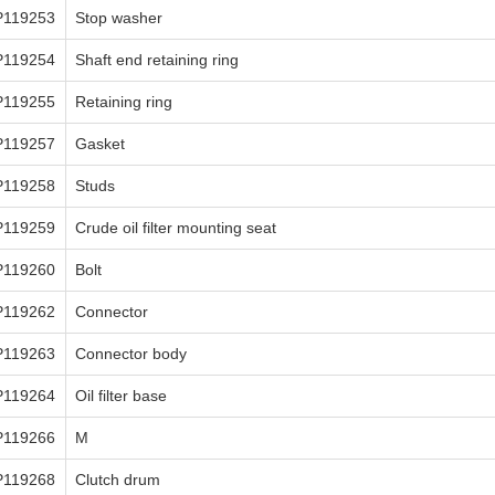
P119253
Stop washer
P119254
Shaft end retaining ring
P119255
Retaining ring
P119257
Gasket
P119258
Studs
P119259
Crude oil filter mounting seat
P119260
Bolt
P119262
Connector
P119263
Connector body
P119264
Oil filter base
P119266
M
P119268
Clutch drum