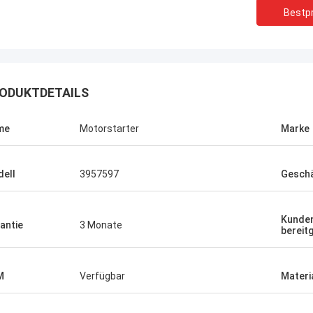
Bestpr
ODUKTDETAILS
me
Motorstarter
Marke
ell
3957597
Geschä
Kunden
antie
3 Monate
bereitg
M
Verfügbar
Materi