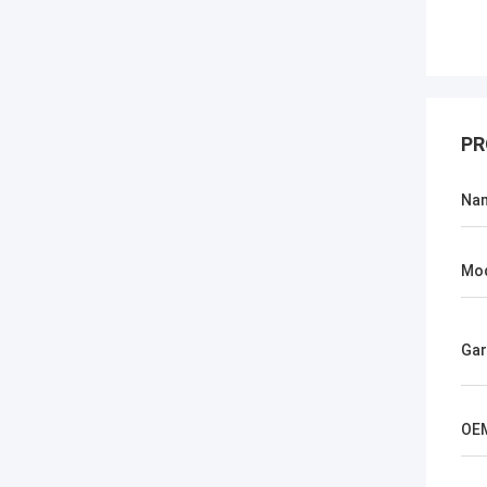
PR
Na
Mod
Gar
OE