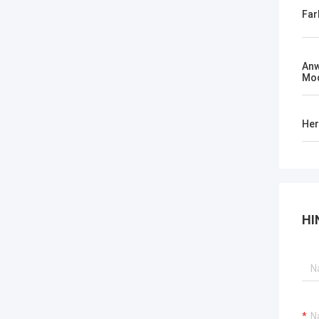
Far
An
Mod
Her
HI