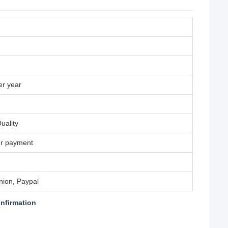
er year
uality
ter payment
nion, Paypal
onfirmation