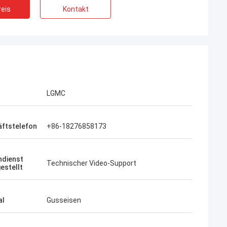
eis
Kontakt
LGMC
ftstelefon
+86-18276858173
dienst
Technischer Video-Support
estellt
al
Gusseisen