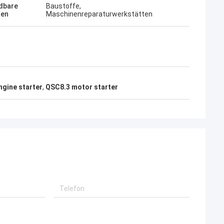
dbare
Baustoffe,
hen
Maschinenreparaturwerkstätten
gine starter
,
QSC8.3 motor starter