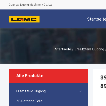
Guangxi Ligong Machinery Co.,Ltd
Startseit
Startseite
/
Ersatzteile Liugong
Alle Produkte
3
89
Ersatzteile Liugong
ZF-Getriebe Teile