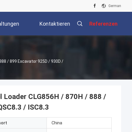
German
altungen
Kontaktieren
Referenzen
Sie Uns
88 / 899 Excavator 925D / 930D /
 Loader CLG856H / 870H / 888 /
QSC8.3 / ISC8.3
sort
China