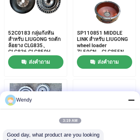
เกี่ยวกับเรา
52C0183 กลุ่มกังหัน
SP110851 MIDDLE
ทัวร์โรงงาน
สำหรับ LIUGONG รถตัก
LINK สําหรับ LIUGONG
ล้อยาง CLG835、
wheel loader
CLG836 CLG850H、
ZL50CN、CLG855N、
ควบคุมคุณภาพ
CLG855N、CLG856
CLG856、CLG860H
ส่งคำถาม
ส่งคำถาม
CLG870H
CLG870H、CLG888
ติดต่อเรา
ข่าว
Wendy
กรณี
3:19 AM
Good day, what product are you looking 
บล็อก