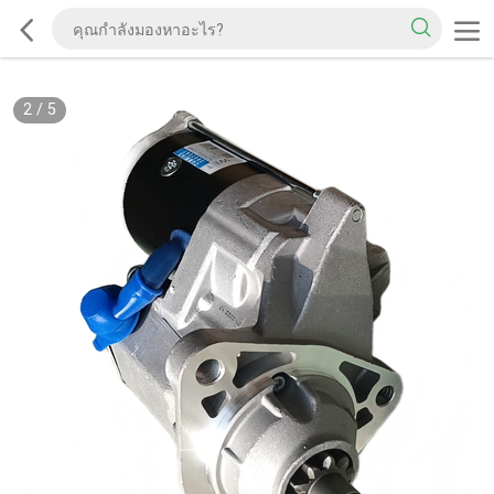
2
/
5