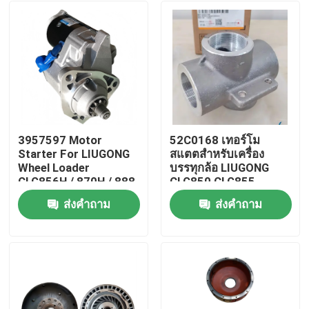
3957597 Motor
52C0168 เทอร์โม
Starter For LIUGONG
สแตตสําหรับเครื่อง
Wheel Loader
บรรทุกล้อ LIUGONG
CLG856H / 870H / 888
CLG850 CLG855
/ 899 Excavator 925D
CLG856 850H 855N
ส่งคำถาม
ส่งคำถาม
/ 930D / 936D Engine
ZL50C ZL50CN
บ้าน
QSC8.3 / ISC8.3
สินค้า
วิดีโอ