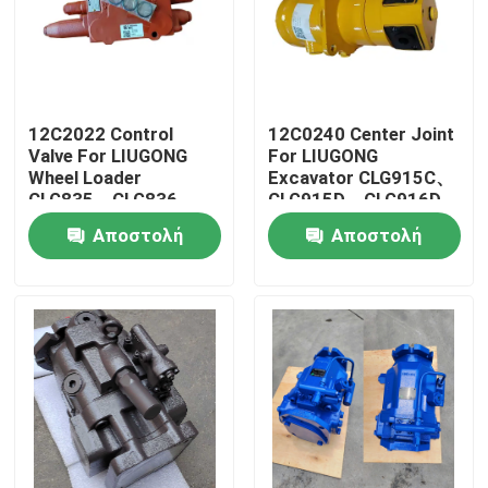
12C2022 Control
12C0240 Center Joint
Valve For LIUGONG
For LIUGONG
Wheel Loader
Excavator CLG915C、
CLG835、CLG836、
CLG915D、CLG916D
ZL30CN、ZL30E
CLG920D、CLG920E
Αποστολή
Αποστολή
CLG842、ZL40B
CLG922D
CLG850H、CLG855H
ερώτησης
ερώτησης
Σπίτι
Προϊόντα
Βίντεο