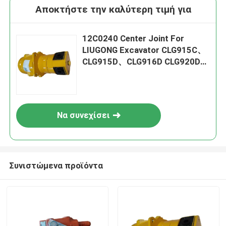
Αποκτήστε την καλύτερη τιμή για
12C0240 Center Joint For
LIUGONG Excavator CLG915C、
CLG915D、CLG916D CLG920D、
CLG920E CLG922D
Να συνεχίσει
Συνιστώμενα προϊόντα