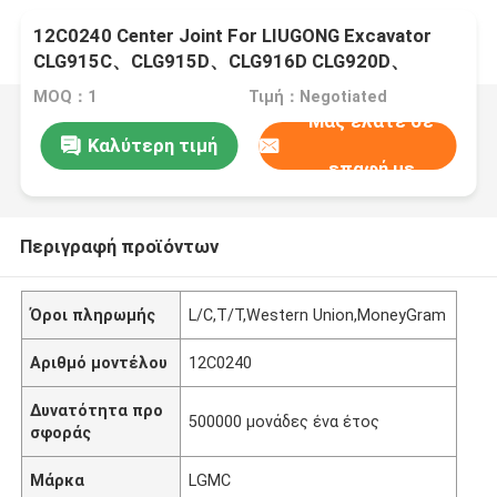
12C0240 Center Joint For LIUGONG Excavator
CLG915C、CLG915D、CLG916D CLG920D、
CLG920E CLG922D
MOQ：1
Τιμή：Negotiated
Μας ελάτε σε
Καλύτερη τιμή
επαφή με
Περιγραφή προϊόντων
Όροι πληρωμής
L/C,T/T,Western Union,MoneyGram
Αριθμό μοντέλου
12C0240
Δυνατότητα προ
500000 μονάδες ένα έτος
σφοράς
Μάρκα
LGMC