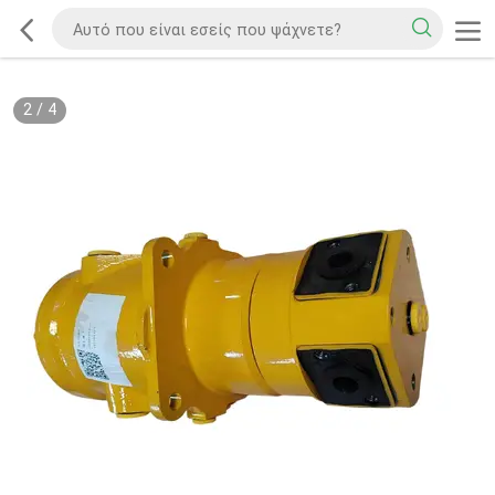
2
/
4