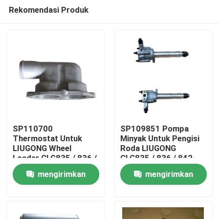
Rekomendasi Produk
SP110700
SP109851 Pompa
Thermostat Untuk
Minyak Untuk Pengisi
LIUGONG Wheel
Roda LIUGONG
Rumah
Loader CLG835 / 836 /
CLG835 / 836 / 842
842 Grader/Roadroller
Excavator CLG920C/D
mengirimkan
mengirimkan
CLG418 / 4180D / 612
/ 922D / 925D
Produk
/ 614
permintaan
permintaan
Video