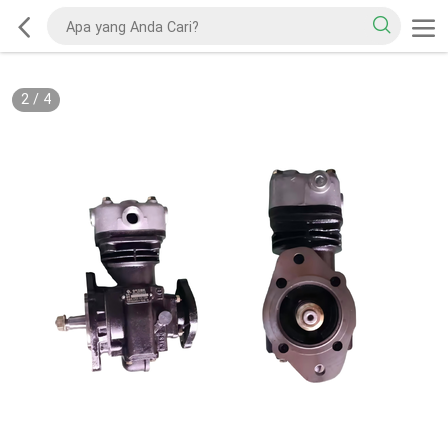
2
/
4