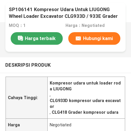
SP106141 Kompresor Udara Untuk LIUGONG
Wheel Loader Excavator CLG933D / 933E Grader
CLG418 / 4180D Roadroller CLG612
MOQ：1
Harga：Negotiated
Harga terbaik
Hubungi kami
DESKRIPSI PRODUK
Kompresor udara untuk loader rod
a LIUGONG
,
Cahaya Tinggi:
CLG933D kompresor udara excavat
or
,
CLG418 Grader kompresor udara
Harga
Negotiated