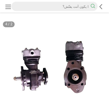
4
/
2