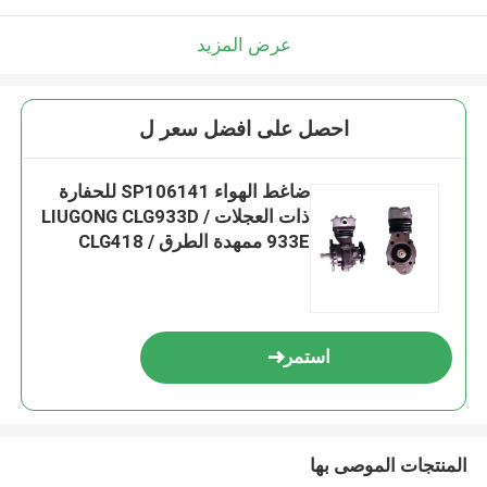
عرض المزيد
احصل على افضل سعر ل
ضاغط الهواء SP106141 للحفارة
ذات العجلات LIUGONG CLG933D /
933E ممهدة الطرق CLG418 /
4180D Roadroller CLG612
استمر
المنتجات الموصى بها