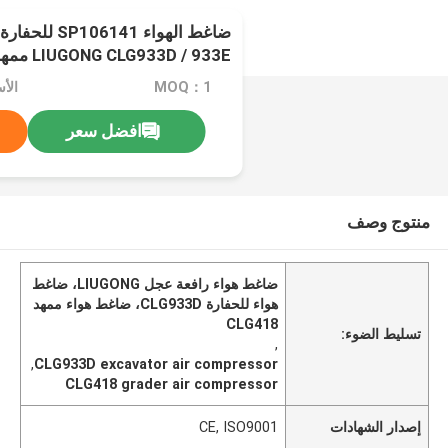
ضاغط الهواء 6141
4180D Roadroller CLG612
MOQ：1
الأسعا
افضل سعر
منتوج وصف
ضاغط هواء رافعة عجل LIUGONG، ضاغط
هواء للحفارة CLG933D، ضاغط هواء ممهد
CLG418
تسليط الضوء:
,
,
CLG933D excavator air compressor
CLG418 grader air compressor
إصدار الشهادات
CE, ISO9001