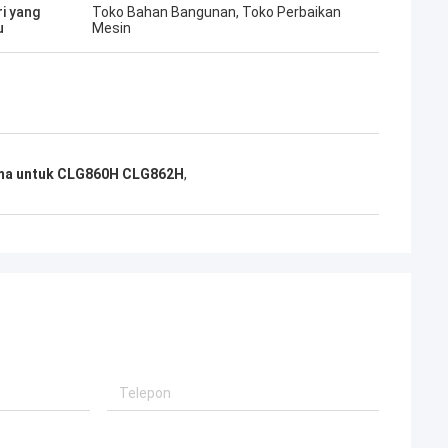
ri yang
Toko Bahan Bangunan, Toko Perbaikan
u
Mesin
ma untuk CLG860H CLG862H
,