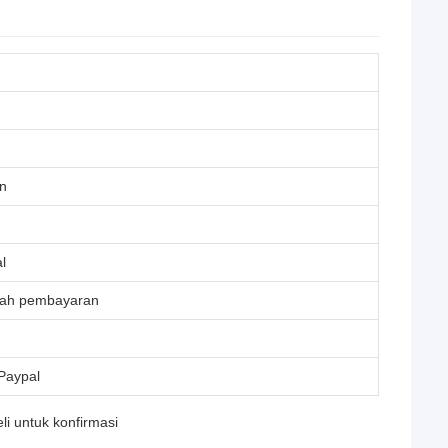
un
l
elah pembayaran
 Paypal
i untuk konfirmasi