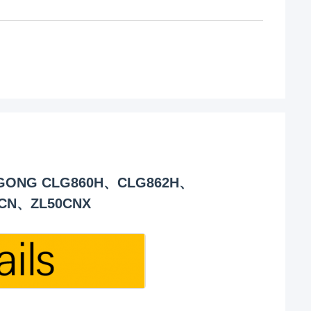
LIUGONG CLG860H、CLG862H、
CN、ZL50CNX