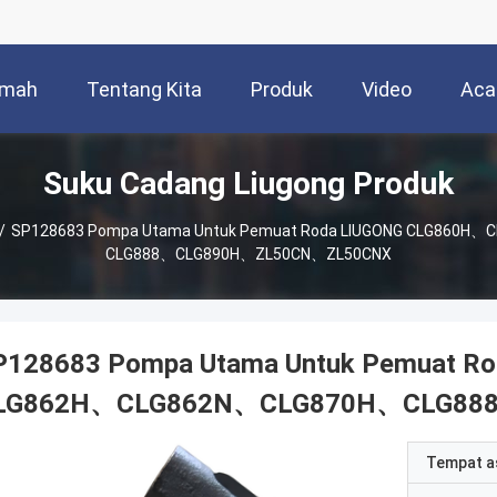
mah
Tentang Kita
Produk
Video
Aca
Suku Cadang Liugong Produk
/
SP128683 Pompa Utama Untuk Pemuat Roda LIUGONG CLG860
CLG888、CLG890H、ZL50CN、ZL50CNX
P128683 Pompa Utama Untuk Pemuat R
LG862H、CLG862N、CLG870H、CLG88
Tempat a