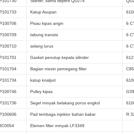
P101730
Starter; sama seperti QD274
QD
P101733
Katup Asupan
610
P100706
Pisau kipas angin
6 C
P100709
tabung transisi
6 C
P100710
selang lurus
6 C
P101701
Gasket penutup kepala silinder
612
P101704
Bagian mesin pemegang filter
C85
P101734
katup knalpot
610
P100746
Pulley kipas
G39
P101736
Segel minyak belakang poros engkol
610
P100606
Pad tembaga injektor bahan bakar
R 3
3C0054
Elemen filter minyak LF3349