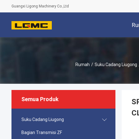
Guangxi Ligong Machinery Co.,Ltd
Ru
Rumah
/
Suku Cadang Liugong
Semua Produk
S
C
Suku Cadang Liugong
Bagian Transmisi ZF