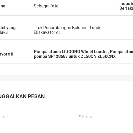
Indust
rna
Sebagai foto
Berlak
el yang
Truk Penambangan Buldoser Loader
laku
Ekskavator dll.
Pompa utama LIUGONG Wheel Loader
,
Pompa uta
yoroti
pompa SP128683 untuk ZL50CN ZL50CNX
NGGALKAN PESAN