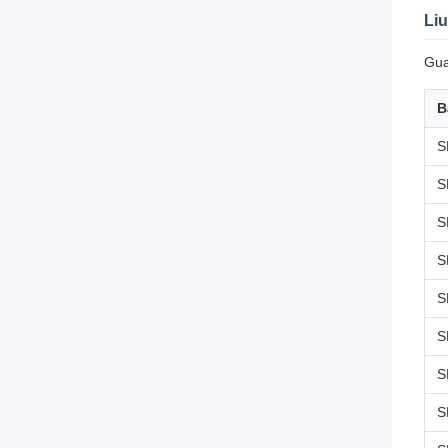
Li
Gua
B
S
S
S
S
S
S
S
S