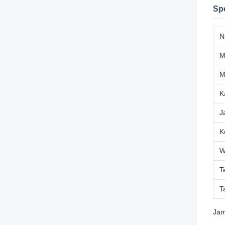
Spe
N
M
K
J
K
W
T
T
Jam