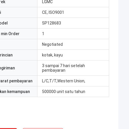
rek
LGMC
i
CE, ISO9001
odel
SP128683
 min Order
1
Negotiated
rincian
kotak, kayu
3 sampai 7 hari setelah
ngiriman
pembayaran
yarat pembayaran
L/C,T/T,Western Union,
kan kemampuan
500000 unit satu tahun