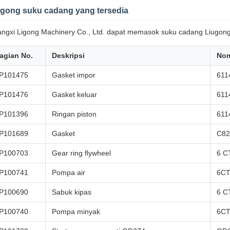
ugong suku cadang yang tersedia
ngxi Ligong Machinery Co., Ltd. dapat memasok suku cadang Liugong 
agian No.
Deskripsi
Nom
P101475
Gasket impor
611
P101476
Gasket keluar
611
P101396
Ringan piston
611
P101689
Gasket
C82
P100703
Gear ring flywheel
6 C
P100741
Pompa air
6CT
P100690
Sabuk kipas
6 C
P100740
Pompa minyak
6CT