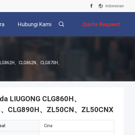
Indonesian
ra
Hubungi Kami
Quote Request
Suatu
H、CLG862H、CLG862N、CLG870H、
oda LIUGONG CLG860H、
8、CLG890H、ZL50CN、ZL50CNX
sal
Cina