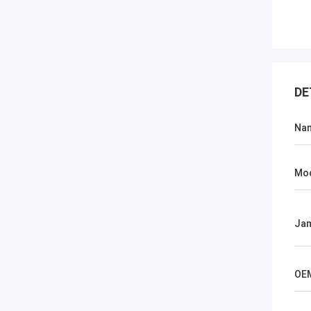
DE
Na
Mo
Jam
OE