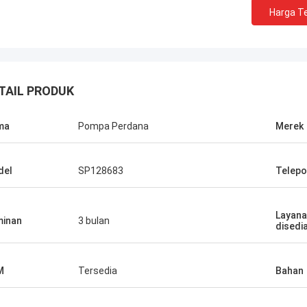
Harga Te
TAIL PRODUK
ma
Pompa Perdana
Merek
del
SP128683
Telepo
Layana
inan
3 bulan
disedi
M
Tersedia
Bahan