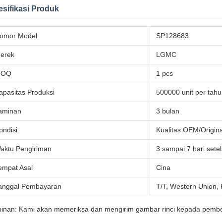
sifikasi Produk
omor Model
SP128683
erek
LGMC
MOQ
1 pcs
apasitas Produksi
500000 unit per tah
aminan
3 bulan
ondisi
Kualitas OEM/Origina
aktu Pengiriman
3 sampai 7 hari set
empat Asal
Cina
anggal Pembayaran
T/T, Western Union,
inan: Kami akan memeriksa dan mengirim gambar rinci kepada pembel