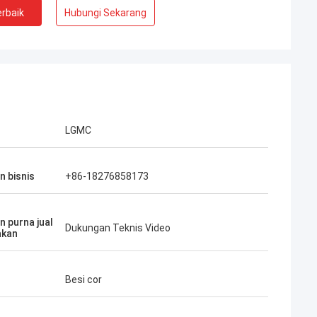
rbaik
Hubungi Sekarang
LGMC
n bisnis
+86-18276858173
n purna jual
Dukungan Teknis Video
akan
Besi cor