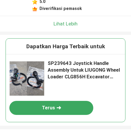
5.0
Diverifikasi pemasok
Lihat Lebih
Dapatkan Harga Terbaik untuk
SP239643 Joystick Handle
Assembly Untuk LIUGONG Wheel
Loader CLG856H Excavator
CLG920D、CLG922D、CLG925D
CLG933E、CLG936D、CLG939E
Terus