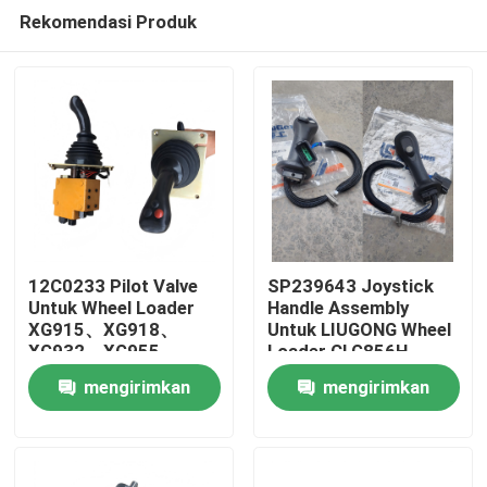
Rekomendasi Produk
12C0233 Pilot Valve
SP239643 Joystick
Untuk Wheel Loader
Handle Assembly
XG915、XG918、
Untuk LIUGONG Wheel
Rumah
XG932、XG955、
Loader CLG856H
XG962、XG982 suku
Excavator CLG920D、
mengirimkan
mengirimkan
cadang
CLG922D、CLG925D
Produk
CLG933E、CLG936D、
permintaan
permintaan
CLG939E
Video