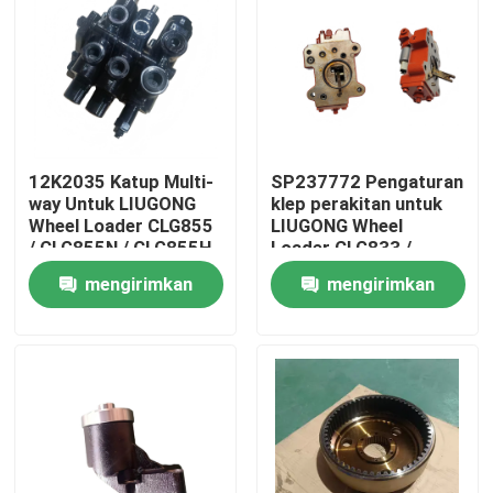
Tentang kami
Tur Pabrik
12K2035 Katup Multi-
SP237772 Pengaturan
Kontrol kualitas
way Untuk LIUGONG
klep perakitan untuk
Wheel Loader CLG855
LIUGONG Wheel
/ CLG855N / CLG855H
Loader CLG833 /
CLG856 / CLG856H
CLG833H CLG835 /
Hubungi kami
mengirimkan
mengirimkan
CLG50CN / CLG50C
CLG835H CLG836 /
CLG836H ZL30E /
permintaan
permintaan
ZL30F
Berita
Kasus
Blog