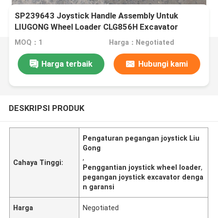
SP239643 Joystick Handle Assembly Untuk
LIUGONG Wheel Loader CLG856H Excavator
CLG920D、CLG922D、CLG925D CLG933E、
MOQ：1
Harga：Negotiated
CLG936D、CLG939E
Harga terbaik
Hubungi kami
DESKRIPSI PRODUK
Pengaturan pegangan joystick Liu
Gong
,
Cahaya Tinggi:
Penggantian joystick wheel loader
,
pegangan joystick excavator denga
n garansi
Harga
Negotiated