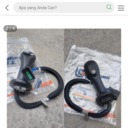
2
/
4