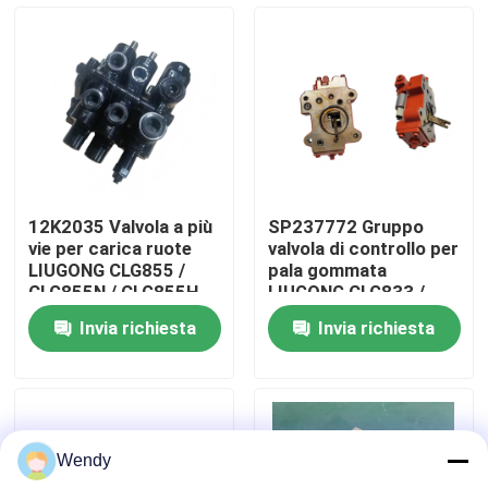
Circa noi
Giro della fabbrica
Controllo di qualità
12K2035 Valvola a più
SP237772 Gruppo
vie per carica ruote
valvola di controllo per
Contattici
LIUGONG CLG855 /
pala gommata
CLG855N / CLG855H
LIUGONG CLG833 /
CLG856 / CLG856H
CLG833H CLG835 /
Invia richiesta
Invia richiesta
CLG50CN / CLG50C
CLG835H CLG836 /
Notizie
CLG836H ZL30E /
ZL30F
Casi
Wendy
Blog