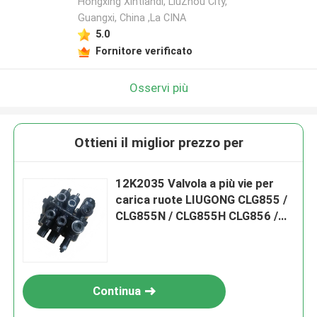
Hongxing Xintiandi, LiuZhou City,
Guangxi, China ,La CINA
5.0
Fornitore verificato
Osservi più
Ottieni il miglior prezzo per
12K2035 Valvola a più vie per
carica ruote LIUGONG CLG855 /
CLG855N / CLG855H CLG856 /
CLG856H CLG50CN / CLG50C
Continua