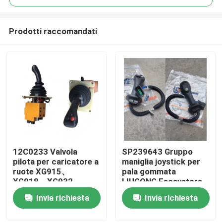
Prodotti raccomandati
12C0233 Valvola
SP239643 Gruppo
Casa
pilota per caricatore a
maniglia joystick per
ruote XG915、
pala gommata
XG918、XG932、
LIUGONG Escavatore
Prodotti
XG955、XG962、
CLG856H CLG920D、
Invia richiesta
Invia richiesta
XG982 Ricambi
CLG922D、CLG925D
CLG933E、CLG936D、
Video
CLG939E