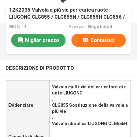
12K2035 Valvola a più vie per carica ruote
LIUGONG CLG855 / CLG855N / CLG855H CLG856 /
CLG856H CLG50CN / CLG50C
MOQ：1
Prezzo：Negotiated
Miglior prezzo
Contattici
DESCRIZIONE DI PRODOTTO
Valvola multi-via del caricatore di r
uote LIUGONG
,
Evidenziare:
CLG855 Sostituzione della valvola a
più vie
,
Valvola idraulica LIUGONG CLG856H
Capacità di alime