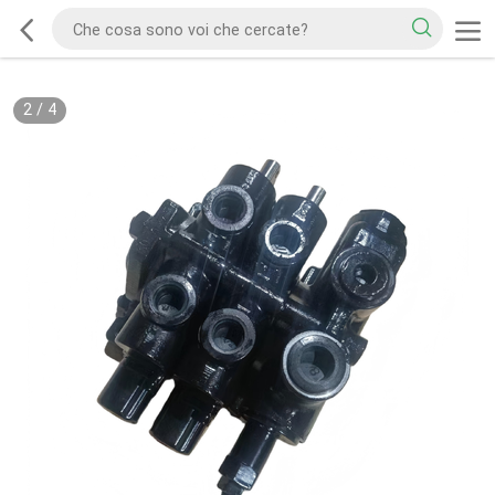
2
/
4