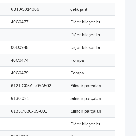
6BT.A3914086
çelik jant
40C0477
Diğer bileşenler
Diğer bileşenler
00D0945
Diğer bileşenler
40C0474
Pompa
40C0479
Pompa
6121.C05AL-05A502
Silindir parçaları
6130.021
Silindir parçaları
6135.763C-05-001
Silindir parçaları
Diğer bileşenler