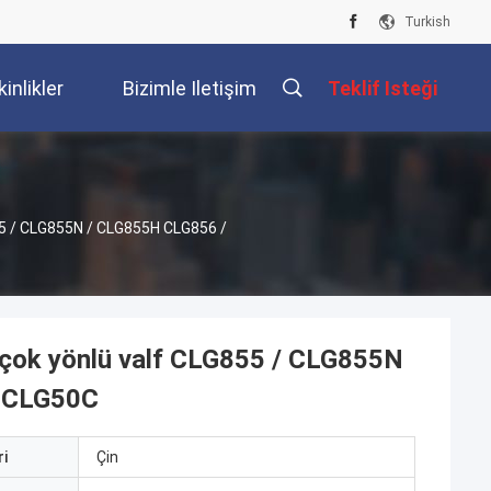
Turkish
kinlikler
Bizimle Iletişim
Teklif Isteği
Kur
855 / CLG855N / CLG855H CLG856 /
 çok yönlü valf CLG855 / CLG855N
 CLG50C
i
Çin