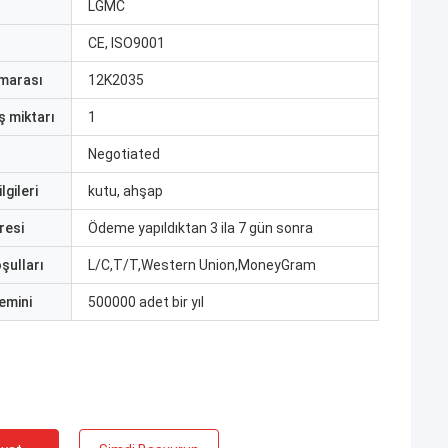
ı
LGMC
CE, ISO9001
marası
12K2035
ş miktarı
1
Negotiated
lgileri
kutu, ahşap
resi
Ödeme yapıldıktan 3 ila 7 gün sonra
şulları
L/C,T/T,Western Union,MoneyGram
emini
500000 adet bir yıl