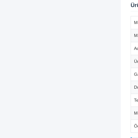
Ür
M
M
A
Ür
G
D
Te
M
Ö