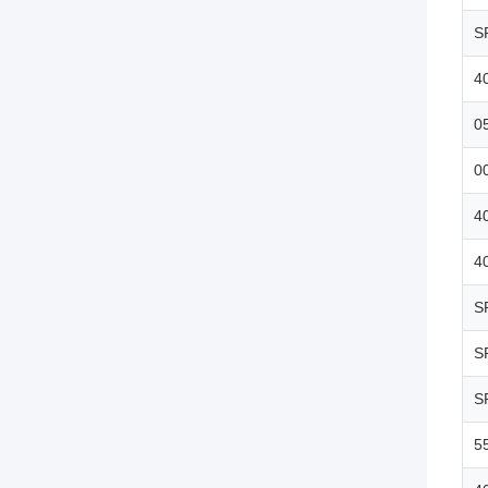
S
4
0
0
4
4
S
S
S
5