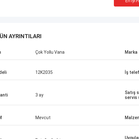
En Iyi F
ÜN AYRINTILARI
m
Çok Yollu Vana
Marka
eli
12K2035
İş tele
Satış 
anti
3 ay
servis
M
Mevcut
Malze
Uygulan