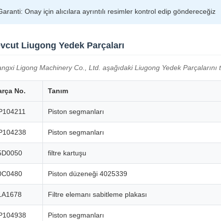
Garanti: Onay için alıcılara ayrıntılı resimler kontrol edip göndereceğiz
vcut Liugong Yedek Parçaları
ngxi Ligong Machinery Co., Ltd. aşağıdaki Liugong Yedek Parçalarını te
arça No.
Tanım
P104211
Piston segmanları
P104238
Piston segmanları
5D0050
filtre kartuşu
0C0480
Piston düzeneği 4025339
1A1678
Filtre elemanı sabitleme plakası
P104938
Piston segmanları