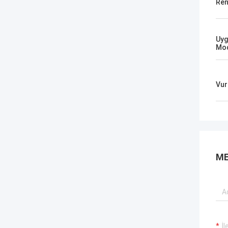
Ren
Uyg
Mod
Vur
ME