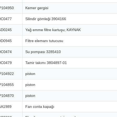
P104950
Kemer gergisi
0C0477
Silindir gömleği 3904166
5D0245
Yağ emme filtre kartuşu; KAYNAK
0D0945
Filtre elemanı tutucusu
0C0474
Su pompası 3285410
0C0479
Tamir takımı 3804897-01
P104922
piston
P104855
piston
P104870
piston
5A1989
Fan conta kapağı