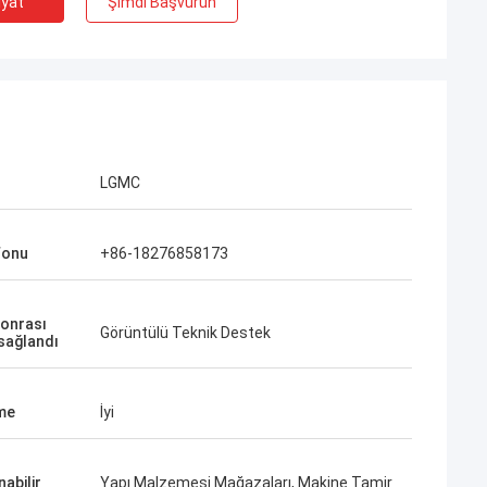
iyat
Şimdi Başvurun
LGMC
fonu
+86-18276858173
sonrası
Görüntülü Teknik Destek
 sağlandı
me
İyi
abilir
Yapı Malzemesi Mağazaları, Makine Tamir