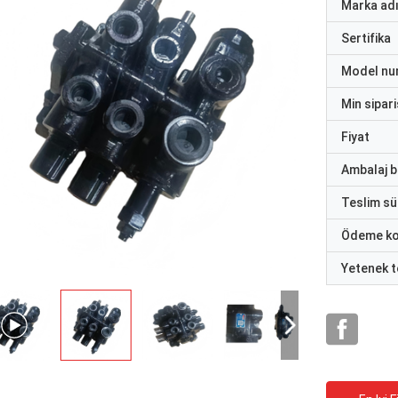
Marka ad
Sertifika
Model nu
Min sipari
Fiyat
Ambalaj bi
Teslim sü
Ödeme ko
Yetenek t