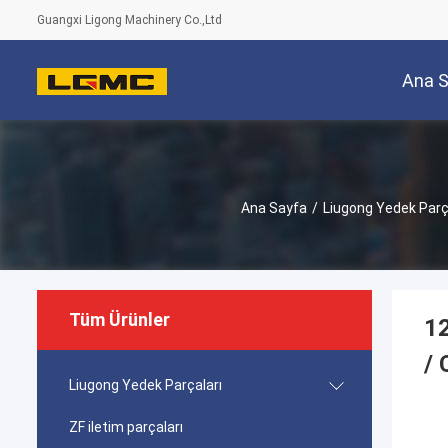
Guangxi Ligong Machinery Co.,Ltd
Ana 
Ana Sayfa
/
Liugong Yedek Parç
Tüm Ürünler
12
/
Liugong Yedek Parçaları
ZF iletim parçaları