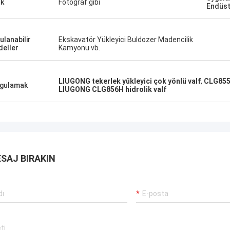
k
Fotoğraf gibi
Endüst
ulanabilir
Ekskavatör Yükleyici Buldozer Madencilik
eller
Kamyonu vb.
LIUGONG tekerlek yükleyici çok yönlü valf
,
CLG855 
gulamak
LIUGONG CLG856H hidrolik valf
SAJ BIRAKIN