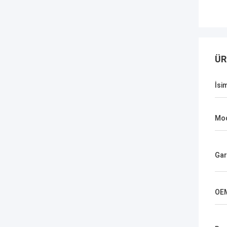
ÜR
İsi
Mod
Gar
OE