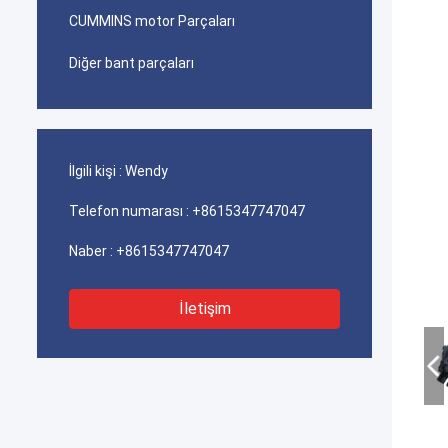
CUMMINS motor Parçaları
Diğer bant parçaları
İlgili kişi :
Wendy
Telefon numarası :
+8615347747047
Naber :
+8615347747047
İletişim