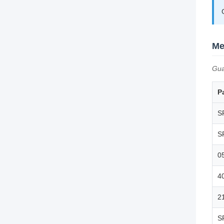
Me
Gua
P
S
S
0
4
2
S