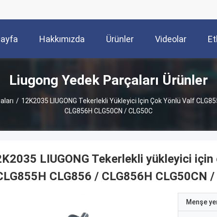
Sayfa
Hakkımızda
Ürünler
Videolar
Et
Liugong Yedek Parçaları Ürünler
aları
/
12K2035 LIUGONG Tekerlekli Yükleyici Için Çok Yönlü Valf CLG
CLG856H CLG50CN / CLG50C
K2035 LIUGONG Tekerlekli yükleyici için
 CLG855H CLG856 / CLG856H CLG50CN /
Menşe yer