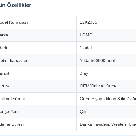
ün Özellikleri
odel Numarası
12K2035
arka
LGMC
dedi
1 adet
etim kapasitesi
Yılda 500000 adet
aranti
3 ay
urum
OEM/Orijinal Kalite
slimat süresi
Ödeme yapıldıktan 3 ila 7 gü
enşe Yeri
Çin
deme Süresi
Banka havalesi, Western Uni