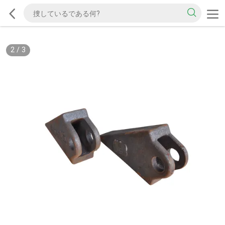
2
/
3