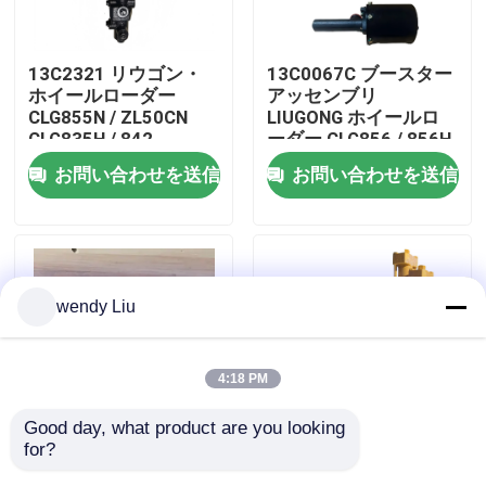
私達について
13C2321 リウゴン・
13C0067C ブースター
ホイールローダー
アッセンブリ
CLG855N / ZL50CN
LIUGONG ホイールロ
工場旅行
CLG835H / 842
ーダー CLG856 / 856H
CLG870H用のブレーキ
/ 850H / 862H ZL40B /
お問い合わせを送信
お問い合わせを送信
バルブ
CLG842用
品質管理
私達に連絡しなさい
wendy Liu
ニュース
4:18 PM
場合
Good day, what product are you looking 
for?
13C0059 リウゴン・
12C1193 LIUGONG ホ
ブログ
ホイールローダー
イールローダー