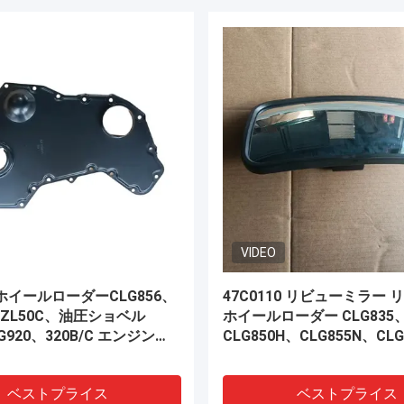
VIDEO
CLG877 CLG888の車輪の積
在庫の10C0207X0バック
ンジン部分13C0218充満弁
シリンダー構造機械予備品
ベストプライス
ベストプライス