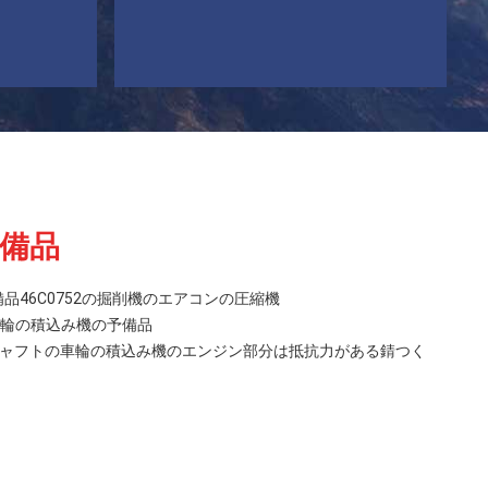
予備品
備品46C0752の掘削機のエアコンの圧縮機
の車輪の積込み機の予備品
ブ シャフトの車輪の積込み機のエンジン部分は抵抗力がある錆つく