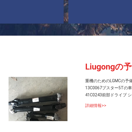
Liugongの
重機のためのLGMCの予
13C0067ブスター5T
41C0243前部ドライ
詳細情報>>