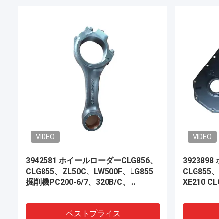
VIDEO
VIDEO
構造のローラーのディーゼル機関 フ
CLG862 
ィルター53C0052
込み機のエ
ベストプライス