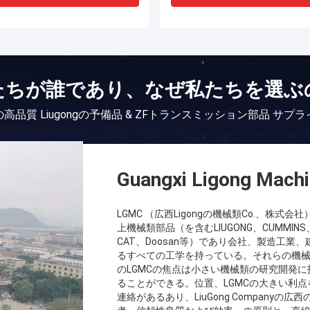
たちが誰であり、なぜ私たちを選ぶ
高品質 Liugongの予備品 & ZFトランスミッション部品 サプ
Guangxi Ligong Machi
LGMC （広西Ligongの機械類Co.、株式
上機械類部品（を含むLIUGONG、CUMMINS、
CAT、Doosan等）であり会社、製造工
るすべての工学を持っている。それらの機
のLGMCの焦点は小さい機械類の研究開発
ることができる。位置、LGMCの大きい利
連絡があるあり、LiuGong Compan