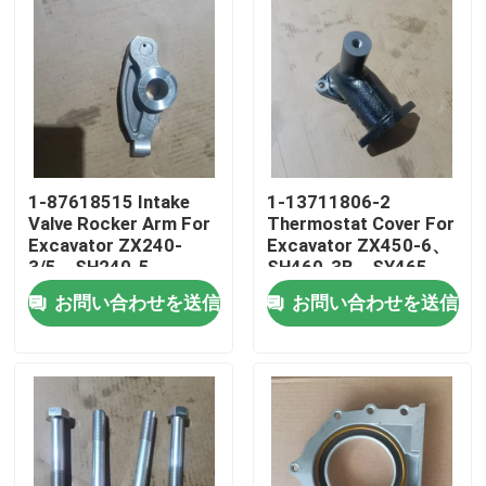
1-87618515 Intake
1-13711806-2
Valve Rocker Arm For
Thermostat Cover For
Excavator ZX240-
Excavator ZX450-6、
3/5、SH240-5、
SH460-3B、SY465、
SY235、SY265 Engine
SY485 Engine 6WG1、
お問い合わせを送信
お問い合わせを送信
ZX240、SK330、
6UZ1、6WF1、6WA1
CX240
家
プロダクト
ビデオ