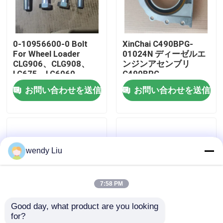
私達について
0-10956600-0 Bolt
XinChai C490BPG-
For Wheel Loader
01024N ディーゼルエ
工場旅行
CLG906、CLG908、
ンジンアセンブリ
LG675、LG6060
C490BPG、
Excavator EX60、
4D27G31、495BPG、
お問い合わせを送信
お問い合わせを送信
品質管理
EX70 Engine 4JB1、
498 用リアクランクシ
4JG1
ャフトオイルシール
私達に連絡しなさい
wendy Liu
ニュース
7:58 PM
場合
Good day, what product are you looking 
for?
ブログ
LGMG
ホイールローダー