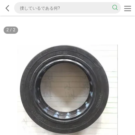
2
/
2