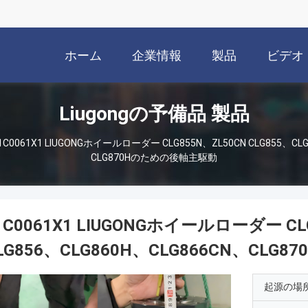
ホーム
企業情報
製品
ビデオ
Liugongの予備品 製品
1C0061X1 LIUGONGホイールローダー CLG855N、ZL50CN CLG855、CL
CLG870Hのための後軸主駆動
1C0061X1 LIUGONGホイールローダー CLG
LG856、CLG860H、CLG866CN、CL
起源の場