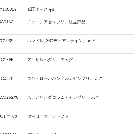
X100319
低圧ホース φ8
5C0163
チェーンアセンブリ。組立部品
7C1069
ハンドル; 360デュアルライン。 asY
4C1695
アクセルペダル。アッグル
4C0576
コントロールハンドルアセンブリ。 asY
1C0252X0
ステアリングコラムアセンブリ。 asY
001 年 08
複合ローラーシャフト
月