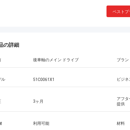
ベストプ
品の詳細
前
後車軸のメイン ドライブ
ブラン
デル
ビジネ
51C0061X1
アフタ
証
3ヶ月
提供
利用可能
材料
M