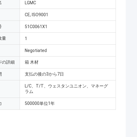
名
LGMC
CE, ISO9001
号
51C0061X1
数量
1
Negotiated
ジの詳細
箱 木材
間
支払の後の3から7日
L/C、T/T、ウェスタンユニオン、マネーグ
ラム
力
500000単位1年