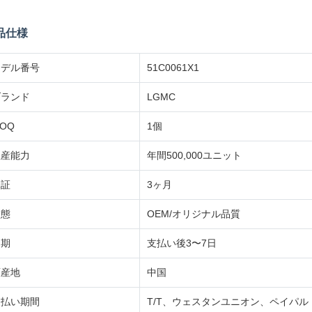
品仕様
モデル番号
51C0061X1
ブランド
LGMC
OQ
1個
生産能力
年間500,000ユニット
保証
3ヶ月
状態
OEM/オリジナル品質
納期
支払い後3〜7日
原産地
中国
支払い期間
T/T、ウェスタンユニオン、ペイパル