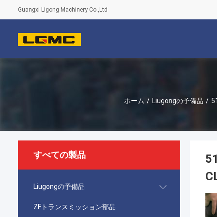
Guangxi Ligong Machinery Co.,Ltd
ホーム
/
Liugongの予備品
/
5
すべての製品
5
C
Liugongの予備品
ZFトランスミッション部品