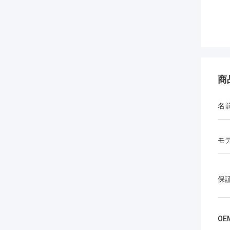
商
名
モ
保
OE