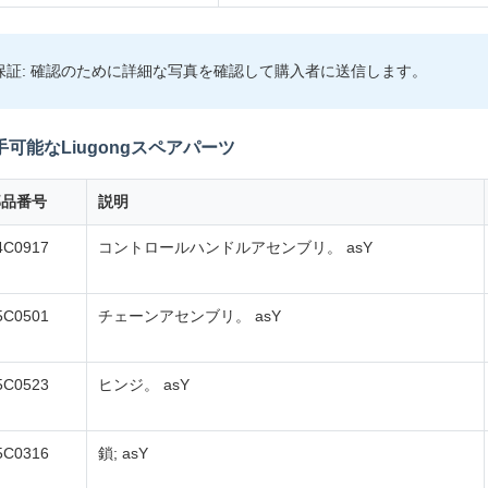
保証: 確認のために詳細な写真を確認して購入者に送信します。
手可能なLiugongスペアパーツ
部品番号
説明
4C0917
コントロールハンドルアセンブリ。 asY
5C0501
チェーンアセンブリ。 asY
5C0523
ヒンジ。 asY
5C0316
鎖; asY