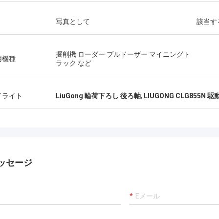
写真として
該当す
掘削機 ローダー ブルドーザー マイニングト
用機種
ラック など
イライト
LiuGong 輪荷下ろし 後ろ軸
,
LIUGONG CLG855N 駆
ッセージ