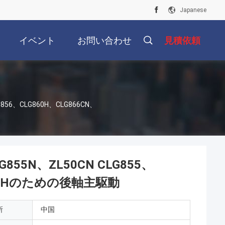
Japanese
イベント
お問い合わせ
見積依頼
G856、CLG860H、CLG866CN、
855N、ZL50CN CLG855、
G870Hのための後軸主駆動
所
中国