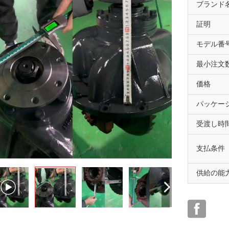
ブランド
証明
モデル番
最小注文
価格
パッケー
受渡し時
支払条件
供給の能