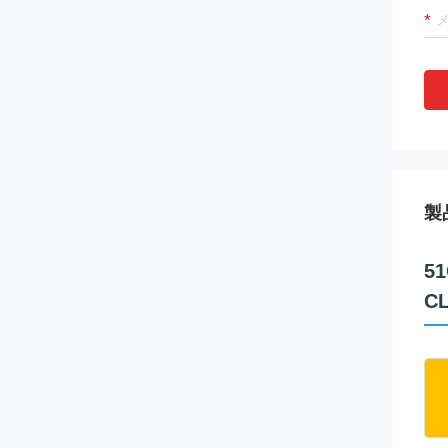
製
5
C