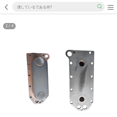
2
/
4