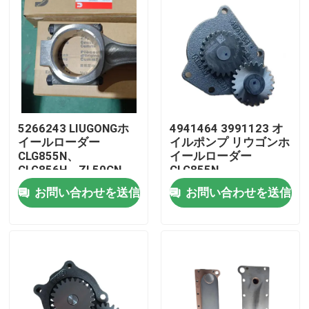
5266243 LIUGONGホ
4941464 3991123 オ
イールローダー
イルポンプ リウゴンホ
CLG855N、
イールローダー
CLG856H、ZL50CN、
CLG855N、
CLG862H エンジン
CLG856H、CLG862H
お問い合わせを送信
お問い合わせを送信
QSC8のためのエンジ
エンジン6CT83│
ン接続棒3│ISL89、
6C83│ISC83│QSC83│ISL
家
QSL9
プロダクト
ビデオ