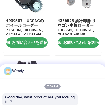
私達について
4939587 LIUGONGの
4386525 油冷却器 リ
ホイールローダー
ウゴン車輪ローダー
工場旅行
ZL50CN、CLG855N、
LG855N、CLG856H、
CLG856、CLG856H
ZL50CN 掘削機
LW500KL掘削機
CLG936LC、CLG939LC
お問い合わせを送信
お問い合わせを送信
品質管理
CLG922LC、CLG925LC
エンジン6C836CT8 に
のためのオイルポンプ
ついて
3│ISC83│QSC83
私達に連絡しなさい
Wendy
ニュース
7:06 PM
場合
Good day, what product are you looking 
for?
ブログ
4076442 燃料ポンプ
3976831 リウゴン・