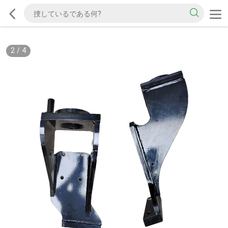
2
/
4