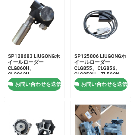
SP128683 LIUGONGホ
SP125806 LIUGONGホ
イールローダー
イールローダー
CLG860H、
CLG855、CLG856、
CLG862H、
CLG850H、ZL50CN、
CLG862N、
ZL50CNX、
お問い合わせを送信
お問い合わせを送信
CLG870H、CLG888、
CLG860H、
CLG890H、ZL50CN、
CLG862H、
家
ZL50CNX用のプライム
CLG862N、
ポンプ
CLG870H、CLG888、
CLG890H用のトランス
プロダクト
ミッション制御ユニッ
ト
ビデオ