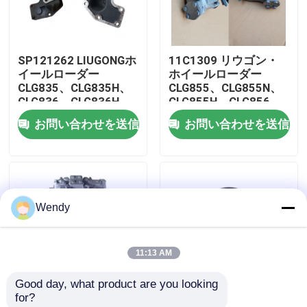
私達について
SP121262 LIUGONGホ
11C1309 リウゴン・
イールローダー
ホイールローダー
工場旅行
CLG835、CLG835H、
CLG855、CLG855N、
CLG836、CLG836H、
CLG855H、CLG856、
ZL30E、CLG855、
CLG850H、CLG860H
お問い合わせを送信
お問い合わせを送信
品質管理
CLG862H、CLG870H
用の冷却ポンプアシ
のための中間フレンズ
私達に連絡しなさい
Wendy
ニュース
11:13 AM
場合
Good day, what product are you looking 
for?
ブログ
11C1132 リウゴン・
44C2104 リウゴン・