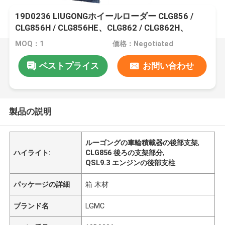
19D0236 LIUGONGホイールローダー CLG856 /
CLG856H / CLG856HE、CLG862 / CLG862H、
CLG855N / CLG855H エンジンQSL9のバックサポ
MOQ：1
価格：Negotiated
ート3│ 6LTAA9.3│ 6BT59
ベストプライス
お問い合わせ
製品の説明
ルーゴングの車輪積載器の後部支架
,
ハイライト:
CLG856 後ろの支架部分
,
QSL9.3 エンジンの後部支柱
パッケージの詳細
箱 木材
ブランド名
LGMC