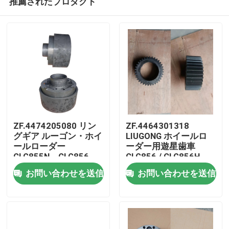
推薦されたプロダクト
ZF.4474205080 リン
ZF.4464301318
グギア ルーゴン・ホイ
LIUGONG ホイールロ
ールローダー
ーダー用遊星歯車
CLG855N、CLG856、
CLG856 / CLG856H
家
CLG856H、CLG835、
CLG862 / CLG862H
お問い合わせを送信
お問い合わせを送信
CLG842 トランスミッ
CLG870 / CLG870H
ション
CLG50D トランスミッ
プロダクト
4WG180/4WG200
ション 4WG180 &
4WG200 シリーズ
ビデオ