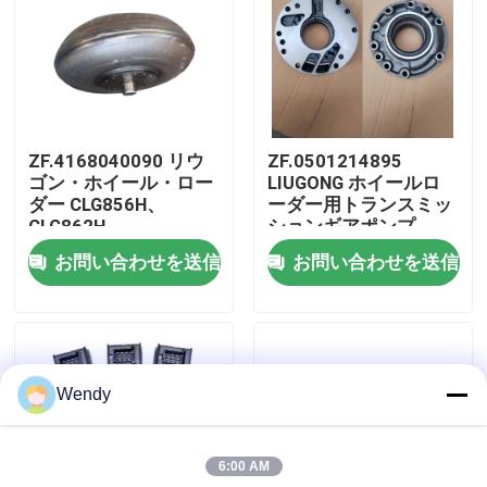
私達について
工場旅行
ZF.4168040090 リウ
ZF.0501214895
ゴン・ホイール・ロー
LIUGONG ホイールロ
品質管理
ダー CLG856H、
ーダー用トランスミッ
CLG862H、
ションギアポンプ
CLG870H、CLG886H
CLG856、CLG856H、
お問い合わせを送信
お問い合わせを送信
私達に連絡しなさい
トークコンバータ
CLG862、CLG870 トラ
4WG200、4WG210、
ンスミッション
4BP230
4WG180 4WG200
6WG180 3WG190
ニュース
Wendy
場合
6:00 AM
ブログ