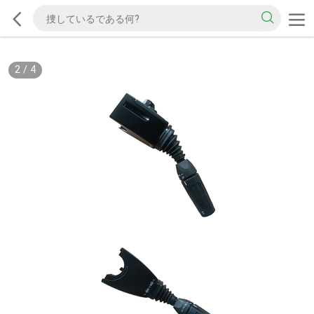
2
/
4