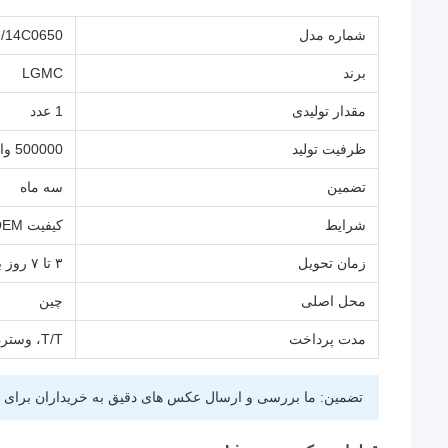
شماره مدل
/14C0650
برند
LGMC
مقدار تولیدی
1 عدد
ظرفیت تولید
500000 واحد در سال
تضمین
سه ماه
شرایط
کیفیت OEM/اصلی
زمان تحویل
۳ تا ۷ روز بعد از پرداخت
محل اصلی
چین
مدت پرداخت
T/T، وسترن یونیون، پی پال
تضمین: ما بررسی و ارسال عکس های دقیق به خریداران برای تا