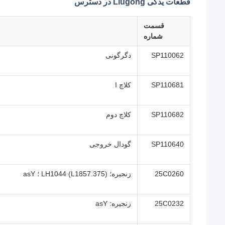
قطعات یدکی Liugong در دسترس
قسمت
شماره
SP110062
دگرگونی
SP110681
کلاچ I
SP110682
کلاچ دوم
SP110640
گودال خروجی
25C0260
زنجیره؛ LH1044 (L1857.375) ؛ asY
25C0232
زنجیره: asY