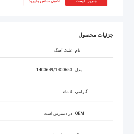
بهترین قیمت
اکنون تماس بگیرید
جزئیات محصول
نام
غلتک آهنگ
مدل
14C0649/14C0650
گارانتی
3 ماه
OEM
در دسترس است