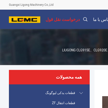
Guangxi Ligong Machinery Co.,Ltd
اس با ما
درخواست نقل قول
LIUGONG CLG915E、CLG920E、CLG925E CLG913F、CL
همه محصولات
قطعات یدکی لیوگونگ
قطعات انتقال ZF