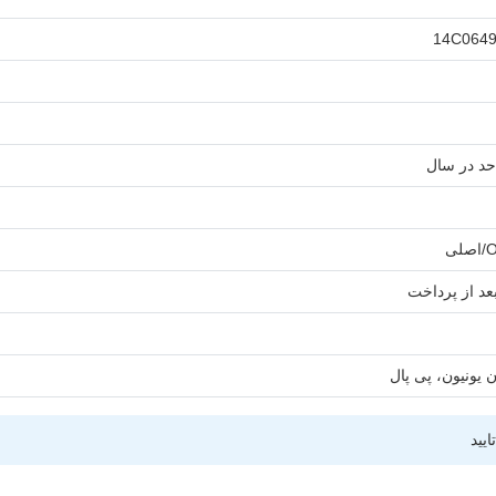
14C0649
یید