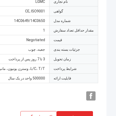
نام تجاری
LGMC
گواهی
CE, ISO9001
شماره مدل
14C0649/14C0650
مقدار حداقل تعداد سفارش
1
قیمت
Negotiated
جزئیات بسته بندی
جعبه، چوب
زمان تحویل
3 تا 7 روز پس از پرداخت
شرایط پرداخت
L/C، T/T، وسترن یونیون، مانی گرام
قابلیت ارائه
500000 واحد در یک سال