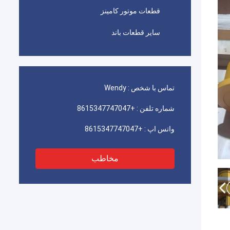
قطعات موتور کامینز
سایر قطعات باند
تماس با شخص :
Wendy
شماره تلفن :
+8615347747047
واتس اپ :
+8615347747047
مخاطب