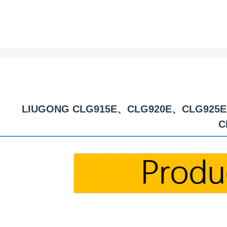
14C0649 14C0650 رولر ردیابی برای حفاری LIUGONG CLG915E、CLG920E、CLG925E
C