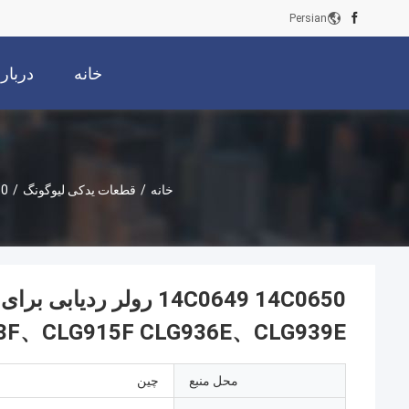
Persian
خانه
دربار
خانه
/
قطعات یدکی لیوگونگ
/
13F、CLG915F CLG936E、CLG939E
محل منبع
چین