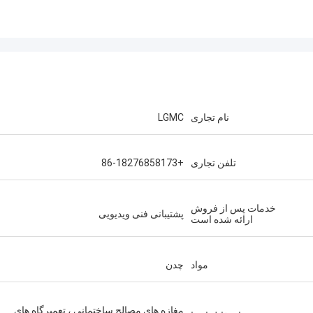
نام تجاری
LGMC
تلفن تجاری
+86-18276858173
خدمات پس از فروش
پشتیبانی فنی ویدیویی
ارائه شده است
مواد
چدن
مغازه های مصالح ساختمانی ، تعمیرگاه های