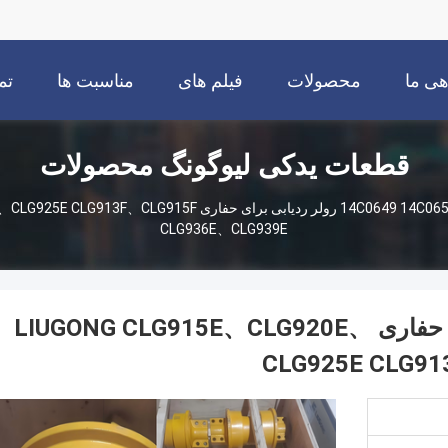
هی ما
محصولات
فیلم های
مناسبت ها
تم
قطعات یدکی لیوگونگ محصولات
14C0649 14C0650 رولر ردیابی برای حفاری G915F
CLG936E、CLG939E
14C0649 14C0650 رولر ردیابی برای حفاری LIUGONG CLG915E、CLG920E、
CLG925E CLG9