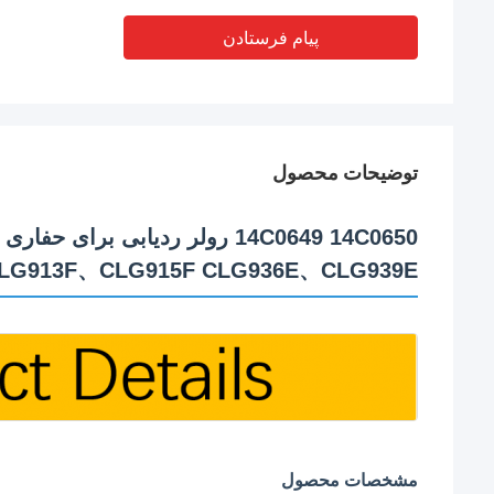
پیام فرستادن
توضیحات محصول
LG913F、CLG915F CLG936E、CLG939E
مشخصات محصول