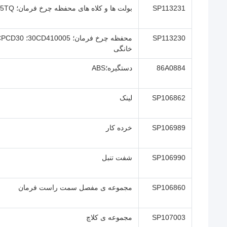
SP113231
بولت ها و کلاه های محفظه چرخ فرمان؛ 1.5TQ
SP113230
خانگی
86A0884
دستگیره؛ABS
SP106862
لینک
SP106989
خرده کار
SP106990
شفت تنبل
SP106860
مجموعه ی مفصل سمت راست فرمان
SP107003
مجموعه ی کلاچ