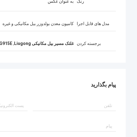
رنگ
به عنوان عکس
مدل های قابل اجرا
کامیون معدن بولدوزر بیل مکانیکی و غیره
برجسته کردن
غلتک مسیر بیل مکانیکی Liugong
,
CLG915E جایگزینی ر
پیام بگذارید