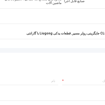
صنایع قابل اجرا
ماشین آلات
ولر مسیر
,
قطعات یدکی Liugong با گارانتی