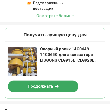
Подтверженный
поставщик
Осмотрите больше
Получить лучшую цену для
Опорный ролик 14C0649
14C0650 для экскаватора
LIUGONG CLG915E, CLG920E,
CLG925E CLG913F, CLG915F
CLG936E, CLG939E
Продолжать