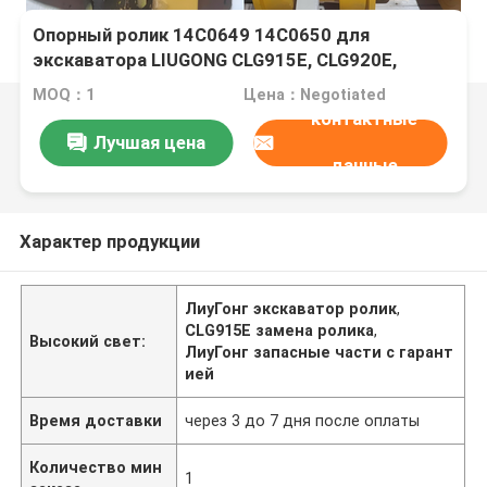
Опорный ролик 14C0649 14C0650 для
экскаватора LIUGONG CLG915E, CLG920E,
CLG925E CLG913F, CLG915F CLG936E, CLG939E
MOQ：1
Цена：Negotiated
контактные
Лучшая цена
данные
Характер продукции
ЛиуГонг экскаватор ролик
,
CLG915E замена ролика
,
Высокий свет:
ЛиуГонг запасные части с гарант
ией
Время доставки
через 3 до 7 дня после оплаты
Количество мин
1