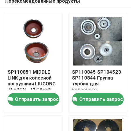
Порекомендованные продукты
SP110851 MIDDLE
SP110845 SP104523
LINK для колесной
SP110844 Группа
погрузчики LIUGONG
турбин для
ZL50CN、CLG855N、
колесного
Дом
CLG856、CLG860H
погрузчика LIUGONG
Отправить запрос
Отправить запрос
CLG870H、CLG888
CLG835、CLG836、
ZL50CN ZL30E
Продукты
CLG888、CLG890
Видео