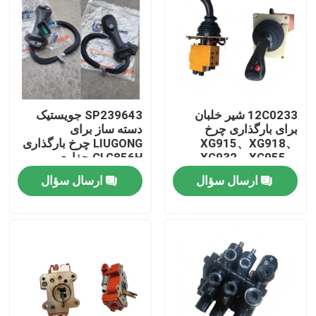
12C0233 شیر خلبان
SP239643 جویستیک
برای بارگذاری چرخ
دسته ساز برای
XG915、XG918、
LIUGONG چرخ بارگذاری
XG932、XG955、
CLG856H حفاری
CLG920D、
XG962、XG982
ارسال سؤال
ارسال سؤال
قطعات یدکی
CLG922D、CLG925D
CLG933E、CLG936D、
CLG939E
صفحه اصلی
محصولات
فیلم های