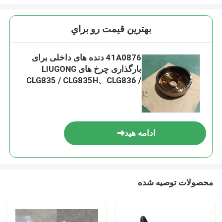
بهترين قيمت رو براي
41A0876 دنده های داخلی برای
بارگذاری چرخ های LIUGONG
CLG835 / CLG835H、CLG836 /
CLG836H、CLG842 / CLG842H、
ZL30E / ZL30F
ادامه هید
محصولات توصیه شده