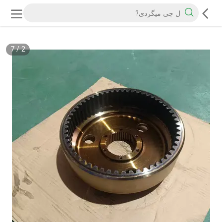
7
/
2