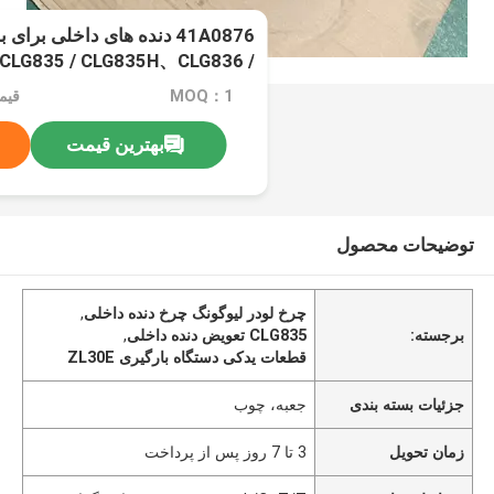
41A0876 دنده های داخلی بر
CLG835 / CLG835H、CLG836 /
2 / CLG842H、ZL30E / ZL30F
MOQ：1
قیمت：d
بهترین قیمت
توضیحات محصول
چرخ لودر لیوگونگ چرخ دنده داخلی
,
برجسته:
CLG835 تعویض دنده داخلی
,
قطعات یدکی دستگاه بارگیری ZL30E
جزئیات بسته بندی
جعبه، چوب
زمان تحویل
3 تا 7 روز پس از پرداخت