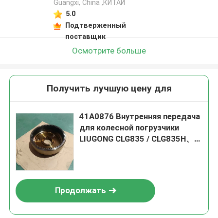
Guangxi, China ,КИТАЙ
5.0
Подтверженный
поставщик
Осмотрите больше
Получить лучшую цену для
41A0876 Внутренняя передача
для колесной погрузчики
LIUGONG CLG835 / CLG835H、
CLG836 / CLG836H、CLG842 /
CLG842H、ZL30E / ZL30F
Продолжать