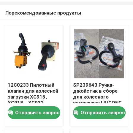
Порекомендованные продукты
12С0233 Пилотный
SP239643 Ручка-
клапан для колесной
джойстик в сборе
Дом
загрузки XG915、
для колесного
XG918、XG932、
погрузчика LIUGONG
XG955、XG962、
CLG856H,
Отправить запрос
Отправить запрос
Продукты
XG982 Запчасти
экскаватора
CLG920D, CLG922D,
CLG925D CLG933E,
Видео
CLG936D, CLG939E