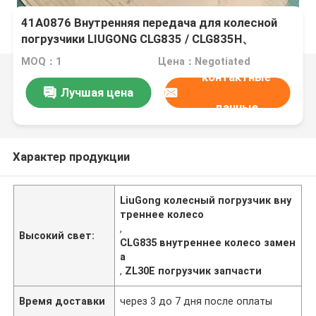
41A0876 Внутренняя передача для колесной
погрузчики LIUGONG CLG835 / CLG835H、
CLG836 / CLG836H、CLG842 / CLG842H、ZL30E /
MOQ：1
Цена：Negotiated
ZL30F
контактные
Лучшая цена
данные
Характер продукции
LiuGong колесный погрузчик вну
треннее колесо
,
Высокий свет:
CLG835 внутреннее колесо замен
а
,
ZL30E погрузчик запчасти
Время доставки
через 3 до 7 дня после оплаты