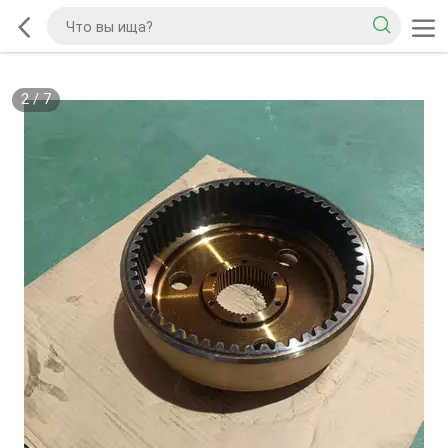
2
/
7