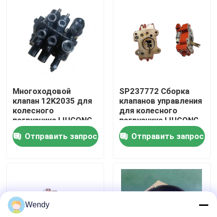
О нас
Путешествие фабрики
Проверка качества
Многоходовой
SP237772 Сборка
клапан 12K2035 для
клапанов управления
колесного
для колесного
Свяжитесь мы
погрузчика LIUGONG
погрузчика LIUGONG
CLG855/CLG855N/CLG855H
CLG833 / CLG833H
Отправить запрос
Отправить запрос
CLG856/CLG856H
CLG835 / CLG835H
CLG50CN/CLG50C
CLG836 / CLG836H
Новости
ZL30E / ZL30F
Случаи
Wendy
Блог