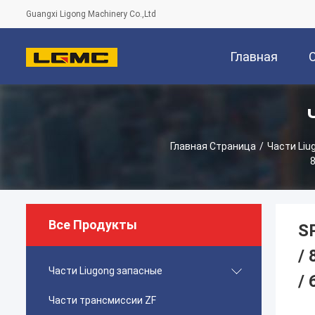
Guangxi Ligong Machinery Co.,Ltd
Главная
Страница
Главная Страница
/
Части Liu
8
Все Продукты
S
/ 
Части Liugong запасные
/ 
Части трансмиссии ZF