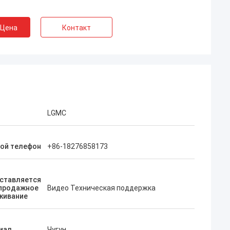
 Цена
Контакт
LGMC
ой телефон
+86-18276858173
ставляется
продажное
Видео Техническая поддержка
живание
иал
Чугун