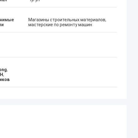
нимые
Магазины строительных материалов,
ли
мастерские по ремонту машин
ong
,
2H
,
иков