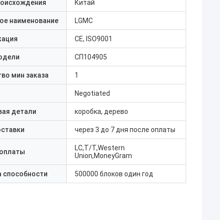
роисхождения
Китай
ое наименование
LGMC
кация
CE, ISO9001
одели
СП104905
во мин заказа
1
Negotiated
вая детали
коробка, дерево
оставки
через 3 до 7 дня после оплаты
LC,T/T,Western
 оплаты
Union,MoneyGram
а способности
500000 блоков один год