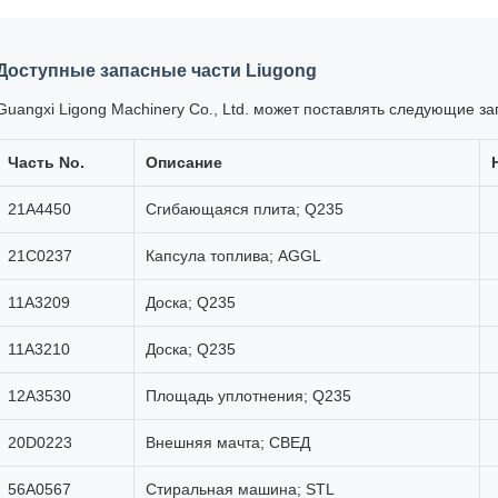
Доступные запасные части Liugong
Guangxi Ligong Machinery Co., Ltd. может поставлять следующие за
Часть No.
Описание
21А4450
Сгибающаяся плита; Q235
21С0237
Капсула топлива; AGGL
11А3209
Доска; Q235
11А3210
Доска; Q235
12А3530
Площадь уплотнения; Q235
20D0223
Внешняя мачта; СВЕД
56A0567
Стиральная машина; STL