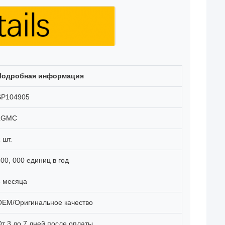
Подробная информация
SP104905
LGMC
 шт.
00, 000 единиц в год
3 месяца
OEM/Оригинальное качество
От 3 до 7 дней после оплаты