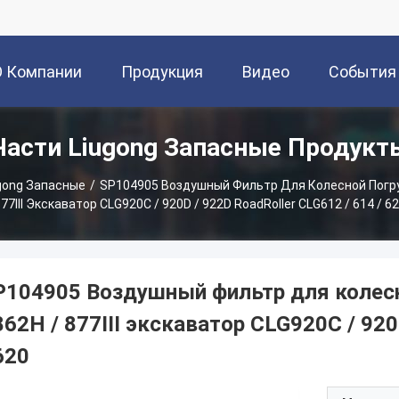
О Компании
Продукция
Видео
События
Части Liugong Запасные Продукт
gong Запасные
/
SP104905 Воздушный Фильтр Для Колесной Погруз
77III Экскаватор CLG920C / 920D / 922D RoadRoller CLG612 / 614 / 6
P104905 Воздушный фильтр для колес
862H / 877III экскаватор CLG920C / 920
620