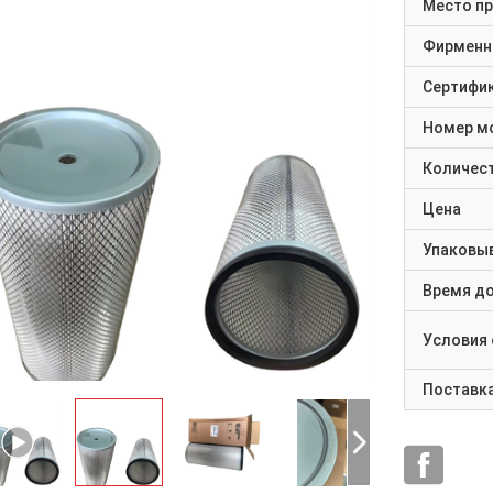
Место п
Фирменн
Сертифи
Номер м
Количест
Цена
Упаковы
Время д
Условия
Поставк