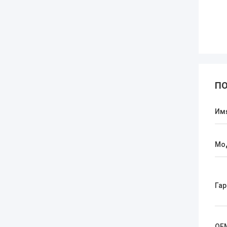
ПО
Им
Мо
Гар
OE