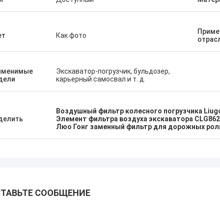
Приме
ет
Как фото
отрас
именимые
Экскаватор-погрузчик, бульдозер,
дели
карьерный самосвал и т. д.
Воздушный фильтр колесного погрузчика Liug
делить
Элемент фильтра воздуха экскаватора CLG86
Люо Гонг заменный фильтр для дорожных рол
ТАВЬТЕ СООБЩЕНИЕ