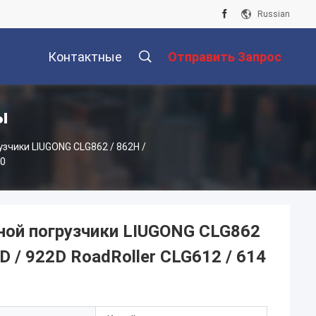
Russian
Контактные
Отправить Запрос
ы
Данные
чики LIUGONG CLG862 / 862H /
20
ной погрузчики LIUGONG CLG862
D / 922D RoadRoller CLG612 / 614