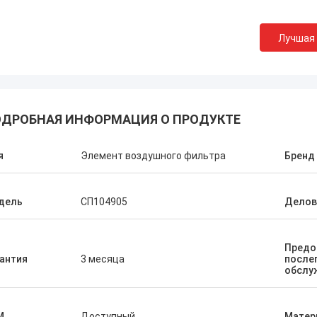
Лучшая
ДРОБНАЯ ИНФОРМАЦИЯ О ПРОДУКТЕ
я
Элемент воздушного фильтра
Бренд
дель
СП104905
Делов
Предо
антия
3 месяца
после
обслу
M
Доступный
Матер