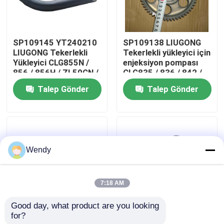
Hakkımızda
SP109145 YT240210
SP109138 LIUGONG
LIUGONG Tekerlekli
Tekerlekli yükleyici için
Fabrika turu
Yükleyici CLG855N /
enjeksiyon pompası
856 / 856H / ZL50CN /
CLG835 / 836 / 842 /
50CN-LNG Kazıcı
855N / 856 / 856H
Talep Gönder
Talep Gönder
Kalite kontrol
CLG920C/D Silencer
Kazı makinesi
Assembly CLG418
CLG920C / D / 922D /
925D
Bize Ulaşın
Wendy
Haberler
7:18 AM
Vakalar
Good day, what product are you looking 
for?
SP107104 LIUGONG
SP106729 LIUGONG
Blog