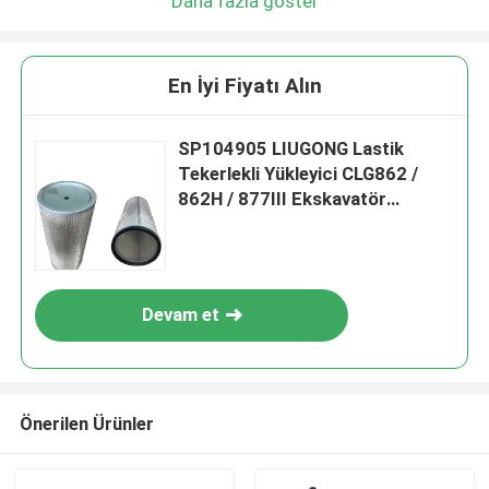
Daha fazla göster
En İyi Fiyatı Alın
SP104905 LIUGONG Lastik
Tekerlekli Yükleyici CLG862 /
862H / 877III Ekskavatör
CLG920C / 920D / 922D
RoadRoller CLG612 / 614/620
için Hava Filtresi Elemanı
Devam et
Önerilen Ürünler