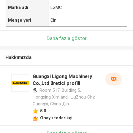
Marka adı
LGMC
Menşe yeri
Çin
Daha fazla göster
Hakkımızda
Guangxi Ligong Machinery
Co.,Ltd üretici profili
Room 517, Building 5,
Hongxing Xintiandi, LiuZhou City,
Guangxi, China ,Çin
5.0
Onaylı tedarikçi