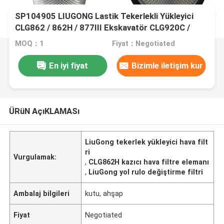
SP104905 LIUGONG Lastik Tekerlekli Yükleyici
CLG862 / 862H / 877III Ekskavatör CLG920C /
920D / 922D RoadRoller CLG612 / 614/620 için
MOQ：1
Fiyat：Negotiated
Hava Filtresi Elemanı
En iyi fiyat
Bizimle iletişim kur
ÜRüN AçıKLAMASı
LiuGong tekerlek yükleyici hava filt
ri
Vurgulamak:
,
CLG862H kazıcı hava filtre elemanı
,
LiuGong yol rulo değiştirme filtri
Ambalaj bilgileri
kutu, ahşap
Fiyat
Negotiated