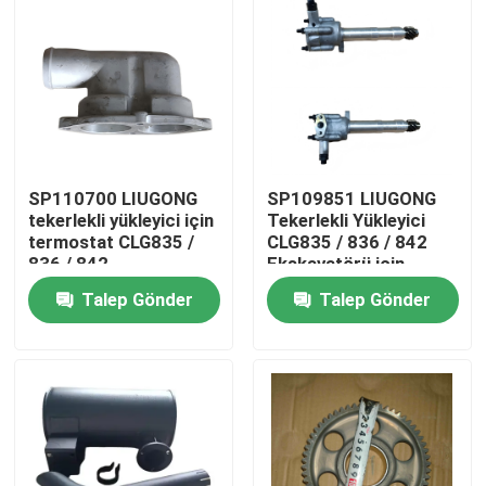
SP110700 LIUGONG
SP109851 LIUGONG
tekerlekli yükleyici için
Tekerlekli Yükleyici
termostat CLG835 /
CLG835 / 836 / 842
836 / 842
Ekskavatörü için
sınıflandırıcı/yol yuvası
Petrol Pompası
Talep Gönder
Talep Gönder
CLG418 / 4180D / 612
CLG920C / D / 922D /
/ 614
925D
Ev
Ürünler
videolar