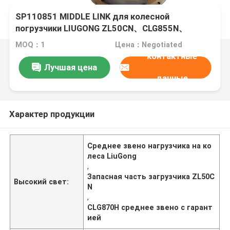
SP110851 MIDDLE LINK для колесной
погрузчики LIUGONG ZL50CN、CLG855N、
CLG856、CLG860H CLG870H、CLG888
MOQ：1
Цена：Negotiated
контактные
Лучшая цена
данные
Характер продукции
Среднее звено нагрузчика на ко
леса LiuGong
,
Запасная часть загрузчика ZL50C
Высокий свет:
N
,
CLG870H среднее звено с гарант
ией