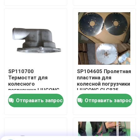
CLG888、CLG890
О нас
Путешествие фабрики
Проверка качества
SP110700
SP104605 Пролетная
Свяжитесь мы
Термостат для
пластина для
колесного
колесной погрузчики
погрузчика LIUGONG
LIUGONG CLG835、
ZL50CN、CLG855N、
CLG836、ZL30E
Новости
Отправить запрос
Отправить запрос
CLG856 CLG835、
CLG855、CLG855N
CLG836 Экскаватор
CLG888、CLG890
CLG920E、CLG925E
Случаи
Блог