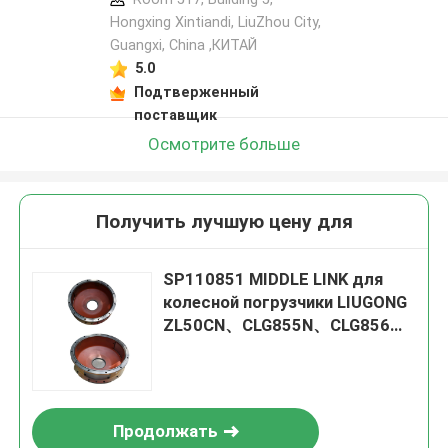
Hongxing Xintiandi, LiuZhou City,
Guangxi, China ,КИТАЙ
5.0
Подтверженный
поставщик
Осмотрите больше
Получить лучшую цену для
SP110851 MIDDLE LINK для
колесной погрузчики LIUGONG
ZL50CN、CLG855N、CLG856、
CLG860H CLG870H、CLG888
Продолжать