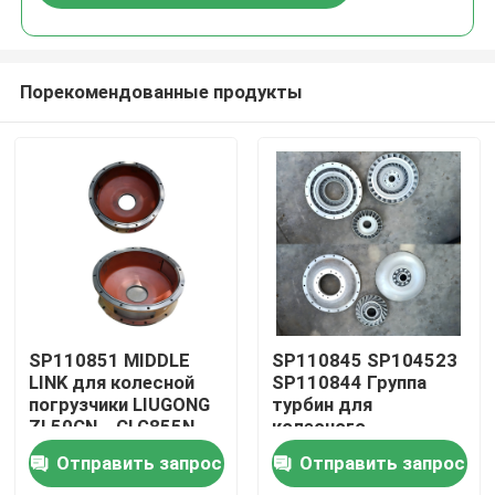
Порекомендованные продукты
Дом
SP110851 MIDDLE
SP110845 SP104523
LINK для колесной
SP110844 Группа
погрузчики LIUGONG
турбин для
Продукты
ZL50CN、CLG855N、
колесного
CLG856、CLG860H
погрузчика LIUGONG
Отправить запрос
Отправить запрос
CLG870H、CLG888
CLG835、CLG836、
Видео
ZL50CN ZL30E